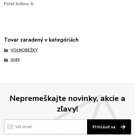
Počet šróbov: 6
Tovar zaradený v kategóriách
VOĽNOBEŽKY
AVM
Nepremeškajte novinky, akcie a
zľavy!
Prihlásiť sa