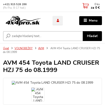
0
ks
+421 915 526 286
za
0 €
(Po-Pia, 8-17 hod.)
Menu
Hľadať
Úvod
VOĽNOBEŽKY
AVM
AVM 454 Toyota LAND CRUISER HZJ 75
do 08.1999
AVM 454 Toyota LAND CRUISER
HZJ 75 do 08.1999