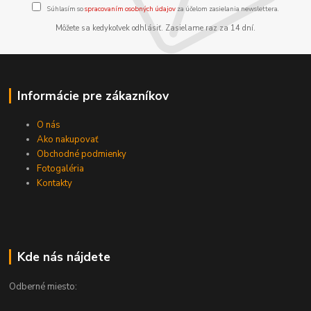
Súhlasím so
spracovaním osobných údajov
za účelom zasielania newslettera.
Môžete sa kedykoľvek odhlásiť. Zasielame raz za 14 dní.
Informácie pre zákazníkov
O nás
Ako nakupovať
Obchodné podmienky
Fotogaléria
Kontakty
Kde nás nájdete
Odberné miesto: