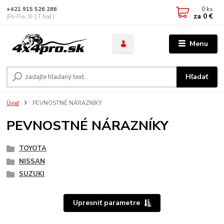
0
ks
+421 915 526 286
za
0 €
(Po-Pia, 8-17 hod.)
Menu
Hľadať
Úvod
PEVNOSTNÉ NÁRAZNÍKY
PEVNOSTNÉ NÁRAZNÍKY
TOYOTA
NISSAN
SUZUKI
Upresniť parametre