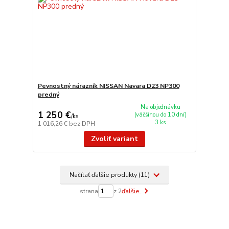
Pevnostný nárazník NISSAN Navara D23 NP300
predný
Na objednávku
1 250 €
(väčšinou do 10 dní)
/
ks
3 ks
1 016,26 €
bez DPH
Zvoliť variant
Načítať ďalšie produkty (11)
strana
z 2
ďalšie