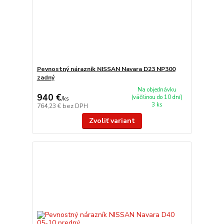
Pevnostný nárazník NISSAN Navara D23 NP300
zadný
Na objednávku
940 €
(väčšinou do 10 dní)
/
ks
3 ks
764,23 €
bez DPH
Zvoliť variant