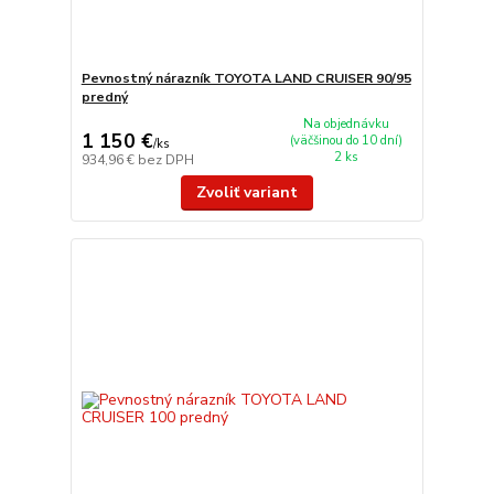
Pevnostný nárazník TOYOTA LAND CRUISER 90/95
predný
Na objednávku
1 150 €
(väčšinou do 10 dní)
/
ks
2 ks
934,96 €
bez DPH
Zvoliť variant