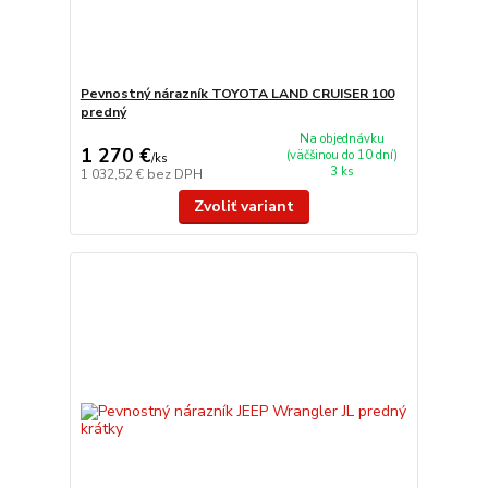
Pevnostný nárazník TOYOTA LAND CRUISER 100
predný
Na objednávku
1 270 €
(väčšinou do 10 dní)
/
ks
3 ks
1 032,52 €
bez DPH
Zvoliť variant