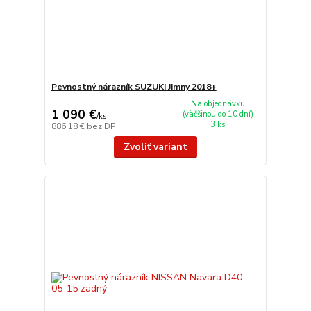
Pevnostný nárazník SUZUKI Jimny 2018+
Na objednávku
1 090 €
(väčšinou do 10 dní)
/
ks
3 ks
886,18 €
bez DPH
Zvoliť variant