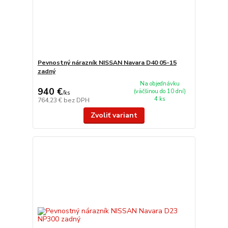
Pevnostný nárazník NISSAN Navara D40 05-15
zadný
Na objednávku
940 €
(väčšinou do 10 dní)
/
ks
4 ks
764,23 €
bez DPH
Zvoliť variant