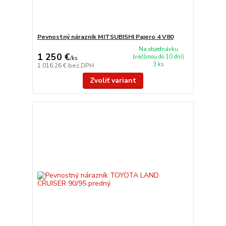
Pevnostný nárazník MITSUBISHI Pajero 4 V80
Na objednávku
1 250 €
(väčšinou do 10 dní)
/
ks
3 ks
1 016,26 €
bez DPH
Zvoliť variant