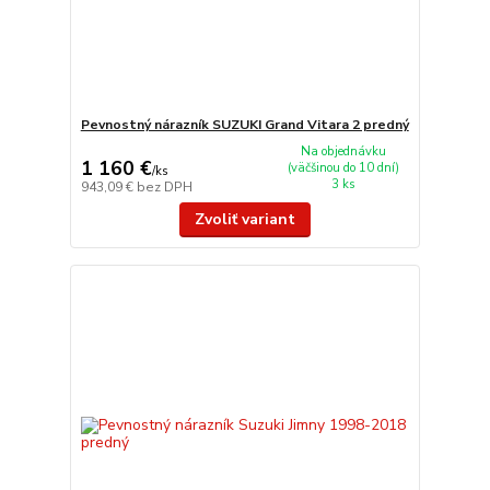
Pevnostný nárazník SUZUKI Grand Vitara 2 predný
Na objednávku
1 160 €
(väčšinou do 10 dní)
/
ks
3 ks
943,09 €
bez DPH
Zvoliť variant