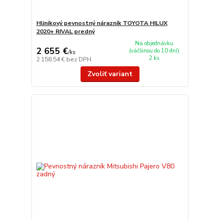
Hliníkový pevnostný nárazník TOYOTA HILUX
2020+ RIVAL predný
Na objednávku
2 655 €
(väčšinou do 10 dní)
/
ks
2 ks
2 158,54 €
bez DPH
Zvoliť variant