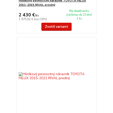
Hliníkový pevnostný nárazník TOYOTA HILUX
2011-2015 RIVAL predný
Na objednávku
2 430 €
(väčšinou do 10 dní)
/
ks
2 ks
1 975,61 €
bez DPH
Zvoliť variant