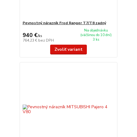
Pevnostný nárazník Frod Ranger T7/T8 zadný
Na objednávku
940 €
(väčšinou do 10 dní)
/
ks
3 ks
764,23 €
bez DPH
Zvoliť variant