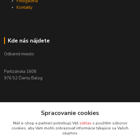
Fotogaléria
Kontakty
Kde nás nájdete
Odberné miesto:
Partizánska 1608
976 52 Čierny Balog
Kontakty
Spracovanie cookies
+421 915 526 286
Náš e-shop a partneri potrebujú Váš
súhlas
s použitím súborov
(Po-Pia, 8-17 hod.)
cookies, aby Vám mohli zobrazovať informácie týkajúce sa Vašich
záujmov.
info@4x4pro.sk