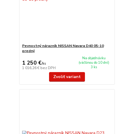
Pevnostný nárazník NISSAN Navara D40 05-10
predný
Na objednávku
1 250 €
(väčšinou do 10 dní)
/
ks
3 ks
1 016,26 €
bez DPH
Zvoliť variant