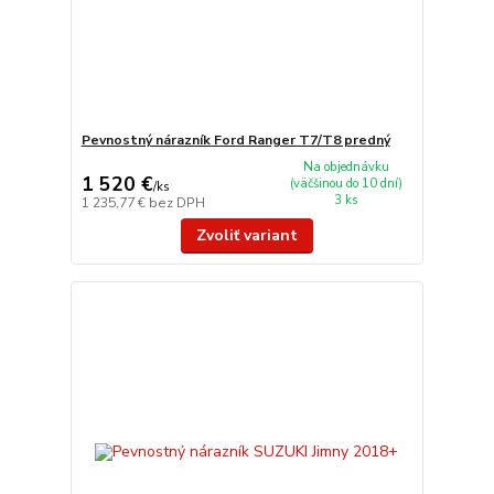
Pevnostný nárazník Ford Ranger T7/T8 predný
Na objednávku
1 520 €
(väčšinou do 10 dní)
/
ks
3 ks
1 235,77 €
bez DPH
Zvoliť variant