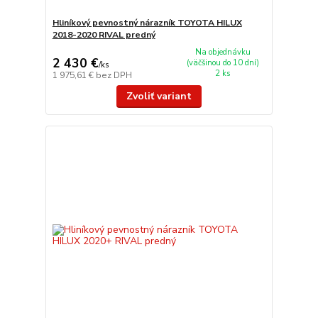
Hliníkový pevnostný nárazník TOYOTA HILUX
2018-2020 RIVAL predný
Na objednávku
2 430 €
(väčšinou do 10 dní)
/
ks
2 ks
1 975,61 €
bez DPH
Zvoliť variant