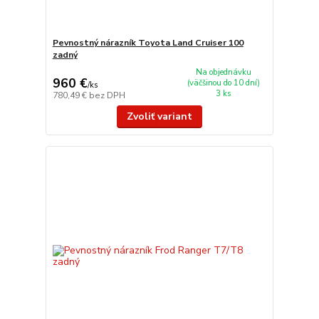
Pevnostný nárazník Toyota Land Cruiser 100
zadný
Na objednávku
960 €
(väčšinou do 10 dní)
/
ks
3 ks
780,49 €
bez DPH
Zvoliť variant