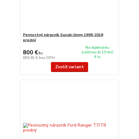
Pevnostný nárazník Suzuki Jimny 1998-2018
predný
Na objednávku
800 €
(väčšinou do 10 dní)
/
ks
4 ks
650,41 €
bez DPH
Zvoliť variant