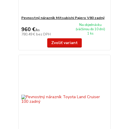
Pevnostný nárazník Mitsubishi Pajero V80 zadný
Na objednávku
960 €
(väčšinou do 10 dní)
/
ks
1 ks
780,49 €
bez DPH
Zvoliť variant