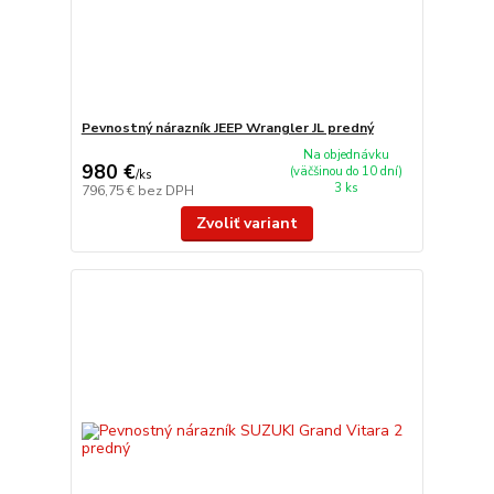
Pevnostný nárazník JEEP Wrangler JL predný
Na objednávku
980 €
(väčšinou do 10 dní)
/
ks
3 ks
796,75 €
bez DPH
Zvoliť variant