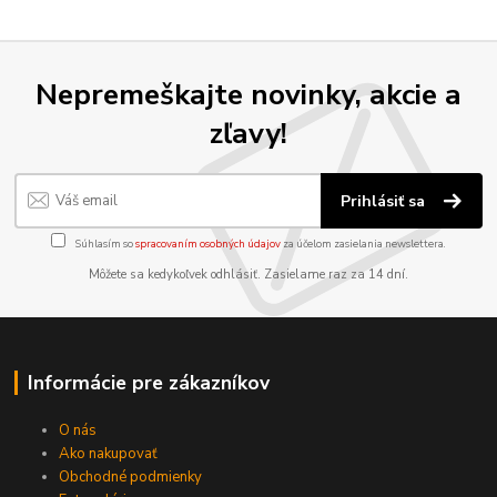
Nepremeškajte novinky, akcie a
zľavy!
Prihlásiť sa
Súhlasím so
spracovaním osobných údajov
za účelom zasielania newslettera.
Môžete sa kedykoľvek odhlásiť. Zasielame raz za 14 dní.
Informácie pre zákazníkov
O nás
Ako nakupovať
Obchodné podmienky