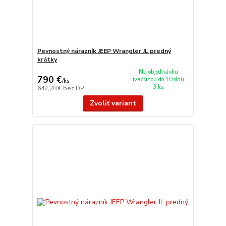
Pevnostný nárazník JEEP Wrangler JL predný
krátky
Na objednávku
790 €
(väčšinou do 10 dní)
/
ks
3 ks
642,28 €
bez DPH
Zvoliť variant