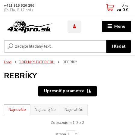
0
ks
+421 915 526 286
za
0 €
(Po-Pia, 8-17 hod.)
Menu
Hľadať
Úvod
DOPLNKY EXTERIERU
REBRÍKY
REBRÍKY
Upresniť parametre
Najnovšie
Najlacnejšie
Najdrahšie
Zobrazujem 1-2 z 2
strana
z 1