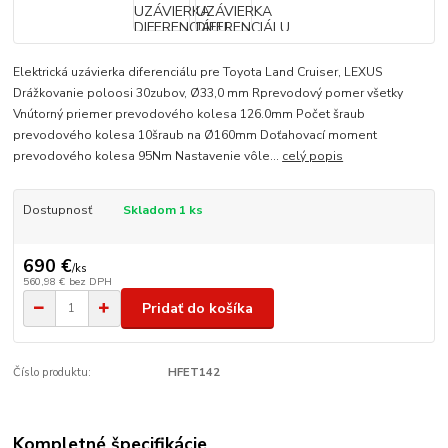
Elektrická uzávierka diferenciálu pre Toyota Land Cruiser, LEXUS
Drážkovanie poloosi 30zubov, Ø33,0 mm Rprevodový pomer všetky
Vnútorný priemer prevodového kolesa 126.0mm Počet šraub
prevodového kolesa 10šraub na Ø160mm Doťahovací moment
prevodového kolesa 95Nm Nastavenie vôle...
celý popis
Dostupnosť
Skladom 1 ks
690 €
/
ks
560,98 €
bez DPH
Pridať do košíka
Číslo produktu:
HFET142
Kompletné špecifikácie