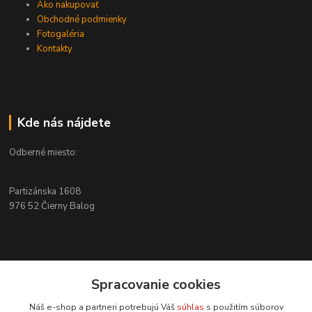
Ako nakupovať
Obchodné podmienky
Fotogaléria
Kontakty
Kde nás nájdete
Odberné miesto:
Partizánska 1608
976 52 Čierny Balog
Kontakty
Spracovanie cookies
+421 915 526 286
Náš e-shop a partneri potrebujú Váš
súhlas
s použitím súborov