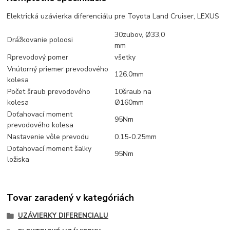
Elektrická uzávierka diferenciálu pre Toyota Land Cruiser, LEXUS
30zubov, Ø33,0
Drážkovanie poloosi
mm
Rprevodový pomer
všetky
Vnútorný priemer prevodového
126.0mm
kolesa
Počet šraub prevodového
10šraub na
kolesa
Ø160mm
Doťahovací moment
95Nm
prevodového kolesa
Nastavenie vôle prevodu
0.15-0.25mm
Doťahovací moment šalky
95Nm
ložiska
Tovar zaradený v kategóriách
UZÁVIERKY DIFERENCIALU