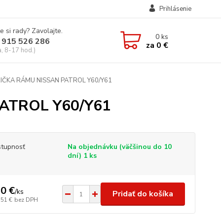
Prihlásenie
e si rady? Zavolajte.
0
ks
 915 526 286
za
0 €
a, 8-17 hod.)
ČKA RÁMU NISSAN PATROL Y60/Y61
ATROL Y60/Y61
tupnosť
Na objednávku (väčšinou do 10
dní) 1 ks
0 €
/
ks
Pridať do košíka
,51 €
bez DPH