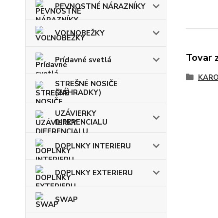
PEVNOSTNÉ NÁRAZNÍKY
VOĽNOBEŽKY
Tovar 
Prídavné svetlá
KARO
STREŠNÉ NOSIČE
(ZÁHRADKY)
UZÁVIERKY
DIFERENCIALU
DOPLNKY INTERIERU
DOPLNKY EXTERIERU
SWAP