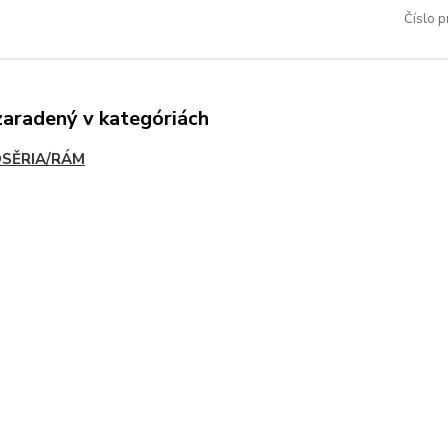
Číslo p
zaradený v kategóriách
SĚRIA/RÁM