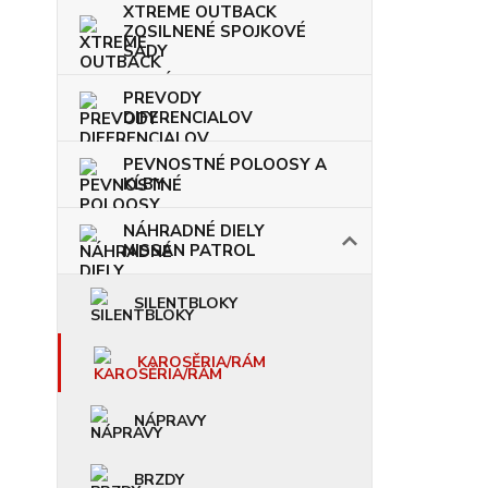
XTREME OUTBACK
ZOSILNENÉ SPOJKOVÉ
SADY
PREVODY
DIFERENCIALOV
PEVNOSTNÉ POLOOSY A
KĹBY
NÁHRADNÉ DIELY
NISSAN PATROL
SILENTBLOKY
KAROSĚRIA/RÁM
NÁPRAVY
BRZDY