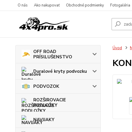
O nás
Ako nakupovať
Obchodné podmienky
Fotogaléria
Úvod
OFF ROAD
PRÍSlLUŠENSTVO
KON
Duralové kryty podvozku
PODVOZOK
ROZŠIROVACIE
PODLOŽKY
NAVIJAKY