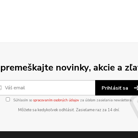
premeškajte novinky, akcie a zľa
Prihlásiť sa
Súhlasím so
spracovaním osobných údajov
za účelom zasielania newslettera.
Môžete sa kedykoľvek odhlásiť. Zasielame raz za 14 dní.