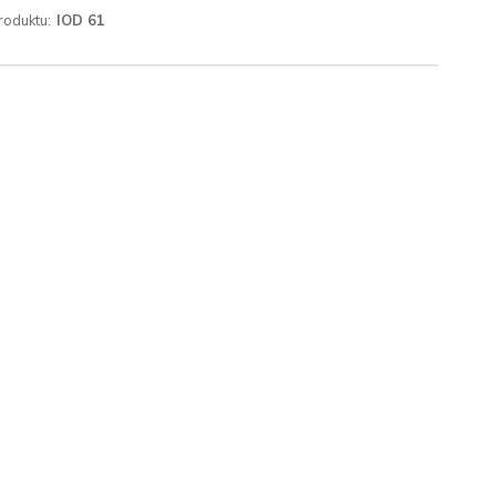
roduktu:
IOD 61