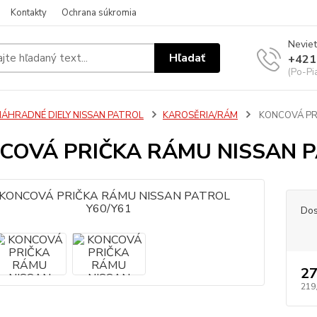
Kontakty
Ochrana súkromia
Neviet
Hľadať
+421
(Po-Pi
NÁHRADNÉ DIELY NISSAN PATROL
KAROSĚRIA/RÁM
KONCOVÁ PRI
COVÁ PRIČKA RÁMU NISSAN P
Dos
27
219