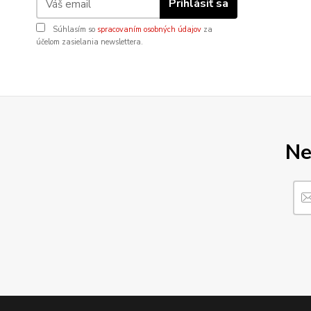
Prihlásiť sa
Súhlasím so
spracovaním osobných údajov
za
účelom zasielania newslettera.
Ne