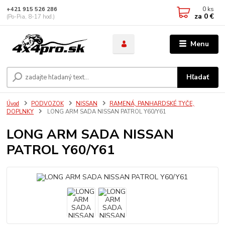
0
ks
+421 915 526 286
za
0 €
(Po-Pia, 8-17 hod.)
Menu
Hľadať
Úvod
PODVOZOK
NISSAN
RAMENÁ, PANHARDSKÉ TYČE,
DOPLNKY
LONG ARM SADA NISSAN PATROL Y60/Y61
LONG ARM SADA NISSAN
PATROL Y60/Y61