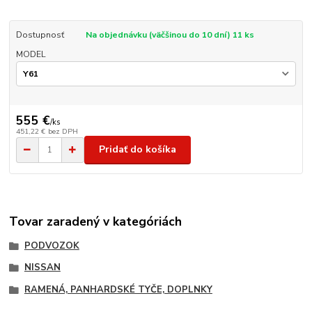
Dostupnosť
Na objednávku (väčšinou do 10 dní) 11 ks
MODEL
555 €
/
ks
451,22 €
bez DPH
Pridať do košíka
Tovar zaradený v kategóriách
PODVOZOK
NISSAN
RAMENÁ, PANHARDSKÉ TYČE, DOPLNKY