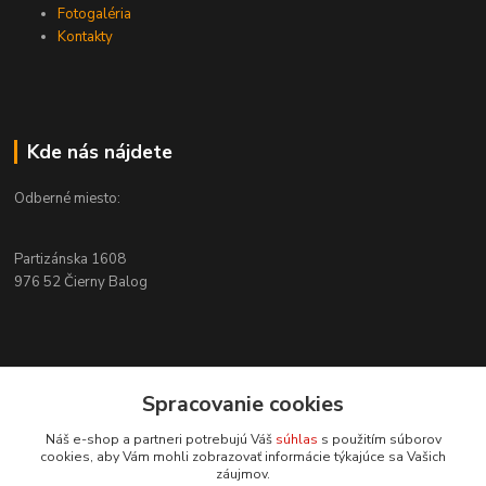
Fotogaléria
Kontakty
Kde nás nájdete
Odberné miesto:
Partizánska 1608
976 52 Čierny Balog
Kontakty
Spracovanie cookies
+421 915 526 286
Náš e-shop a partneri potrebujú Váš
súhlas
s použitím súborov
(Po-Pia, 8-17 hod.)
cookies, aby Vám mohli zobrazovať informácie týkajúce sa Vašich
záujmov.