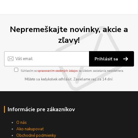
Nepremeškajte novinky, akcie a
zľavy!
Prihlásiť sa
Súhlasím so
spracovaním osobných údajov
za účelom zasielania newslettera.
Môžete sa kedykoľvek odhlásiť. Zasielame raz za 14 dní.
Informácie pre zákazníkov
O nás
Ako nakupovať
Obchodné podmienky