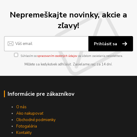
Nepremeškajte novinky, akcie a
zľavy!
Prihlásiť sa
Súhlasím so
spracovaním osobných údajov
za účelom zasielania newslettera.
Môžete sa kedykoľvek odhlásiť. Zasielame raz za 14 dní.
Informácie pre zákazníkov
O nás
Ako nakupovať
Obchodné podmienky
Fotogaléria
Kontakty