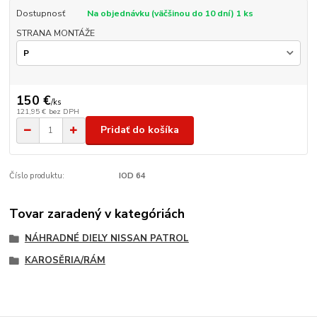
Dostupnosť
Na objednávku (väčšinou do 10 dní) 1 ks
STRANA MONTÁŽE
150 €
/
ks
121,95 €
bez DPH
Pridať do košíka
Číslo produktu:
IOD 64
Tovar zaradený v kategóriách
NÁHRADNÉ DIELY NISSAN PATROL
KAROSĚRIA/RÁM