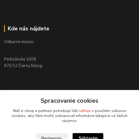
Kde nás nájdete
Odberné miesto:
Partizánska 1608
976 52 Čierny Balog
Kontakty
Spracovanie cookies
+421 915 526 286
Náš e-shop a partneri potrebujú Váš
súhlas
s použitím súborov
(Po-Pia, 8-17 hod.)
cookies, aby Vám mohli zobrazovať informácie týkajúce sa Vašich
záujmov.
info@4x4pro.sk
Súhlasím
Nastavenia