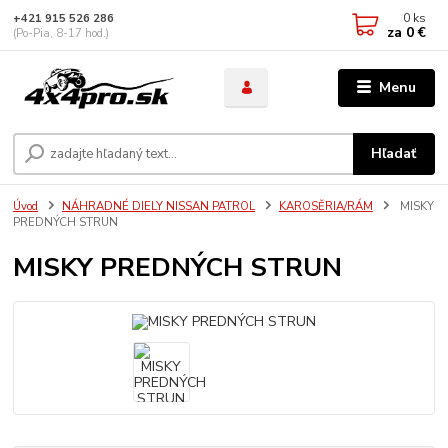
0
ks
+421 915 526 286
za
0 €
(Po-Pia, 8-17 hod.)
Menu
Hľadať
Úvod
NÁHRADNÉ DIELY NISSAN PATROL
KAROSĚRIA/RÁM
MISKY
PREDNÝCH STRUN
MISKY PREDNÝCH STRUN