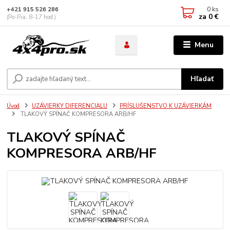
0
ks
+421 915 526 286
za
0 €
(Po-Pia, 8-17 hod.)
Menu
Hľadať
Úvod
UZÁVIERKY DIFERENCIALU
PRÍSLUŠENSTVO K UZÁVIERKÁM
TLAKOVÝ SPÍNAČ KOMPRESORA ARB/HF
TLAKOVÝ SPÍNAČ
KOMPRESORA ARB/HF