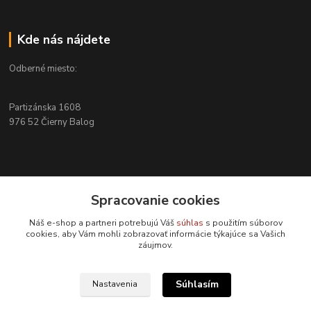
Kde nás nájdete
Odberné miesto:
Partizánska 1608
976 52 Čierny Balog
Kontakty
Spracovanie cookies
+421 915 526 286
Náš e-shop a partneri potrebujú Váš
súhlas
s použitím súborov
(Po-Pia, 8-17 hod.)
cookies, aby Vám mohli zobrazovať informácie týkajúce sa Vašich
záujmov.
info@4x4pro.sk
Súhlasím
Nastavenia