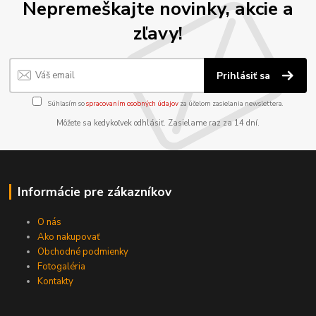
Nepremeškajte novinky, akcie a
zľavy!
Prihlásiť sa
Súhlasím so
spracovaním osobných údajov
za účelom zasielania newslettera.
Môžete sa kedykoľvek odhlásiť. Zasielame raz za 14 dní.
Informácie pre zákazníkov
O nás
Ako nakupovať
Obchodné podmienky
Fotogaléria
Kontakty