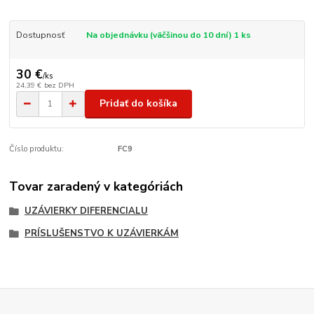
Dostupnosť
Na objednávku (väčšinou do 10 dní) 1 ks
30 €
/
ks
24,39 €
bez DPH
Pridať do košíka
Číslo produktu:
FC9
Tovar zaradený v kategóriách
UZÁVIERKY DIFERENCIALU
PRÍSLUŠENSTVO K UZÁVIERKÁM