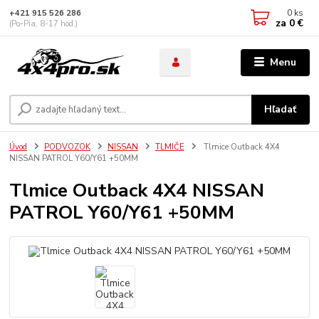
0
ks
+421 915 526 286
za
0 €
(Po-Pia, 8-17 hod.)
Menu
Hľadať
Úvod
PODVOZOK
NISSAN
TLMIČE
Tlmice Outback 4X4
NISSAN PATROL Y60/Y61 +50MM
Tlmice Outback 4X4 NISSAN
PATROL Y60/Y61 +50MM