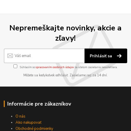
Nepremeškajte novinky, akcie a
zľavy!
Prihlásiť sa
Súhlasím so
spracovaním osobných údajov
za účelom zasielania newslettera.
Môžete sa kedykoľvek odhlásiť. Zasielame raz za 14 dní.
Informácie pre zákazníkov
O nás
Ako nakupovať
Obchodné podmienky