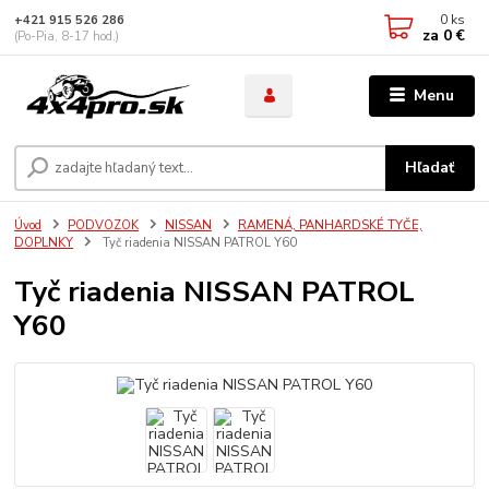
0
ks
+421 915 526 286
za
0 €
(Po-Pia, 8-17 hod.)
Menu
Hľadať
Úvod
PODVOZOK
NISSAN
RAMENÁ, PANHARDSKÉ TYČE,
DOPLNKY
Tyč riadenia NISSAN PATROL Y60
Tyč riadenia NISSAN PATROL
Y60