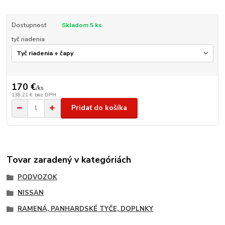
Dostupnosť
Skladom 5 ks
tyč riadenia
170 €
/
ks
138,21 €
bez DPH
Pridať do košíka
Tovar zaradený v kategóriách
PODVOZOK
NISSAN
RAMENÁ, PANHARDSKÉ TYČE, DOPLNKY