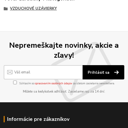
VZDUCHOVÉ UZÁVIERKY
Nepremeškajte novinky, akcie a
zľavy!
Prihlásiť sa
Súhlasím so
spracovaním osobných údajov
za účelom zasielania newslettera.
Môžete sa kedykoľvek odhlásiť. Zasielame raz za 14 dní.
Informácie pre zákazníkov