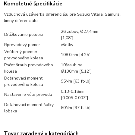
Kompletné špecifikácie
Vzduchová uzávierka diferenciálu pre Suzuki Vitara, Samurai,
Jimny diferenciálu
26 zubov, Ø27,4mm
Drážkovanie poloosi
[1,08”]
Rprevodový pomer
všetky
Vnútorný priemer
108.0mm [4.25”]
prevodového kolesa
Počet šraub prevodového
10šraub na
kolesa
Ø130mm [5.12”]
Doťahovací moment
95Nm [63 ft-lb]
prevodového kolesa
0.13-0.18mm
Nastavenie vôle prevodu
[0.005-0.007”]
Doťahovací moment šalky
60Nm [37 ft-lb]
ložiska
Tovar zaradený v kategóriách