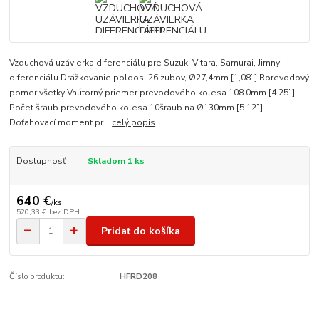
Vzduchová uzávierka diferenciálu pre Suzuki Vitara, Samurai, Jimny
diferenciálu Drážkovanie poloosi 26 zubov, Ø27,4mm [1,08”] Rprevodový
pomer všetky Vnútorný priemer prevodového kolesa 108.0mm [4.25”]
Počet šraub prevodového kolesa 10šraub na Ø130mm [5.12”]
Doťahovací moment pr...
celý popis
Dostupnosť
Skladom 1 ks
640 €
/
ks
520,33 €
bez DPH
Pridať do košíka
Číslo produktu:
HFRD208