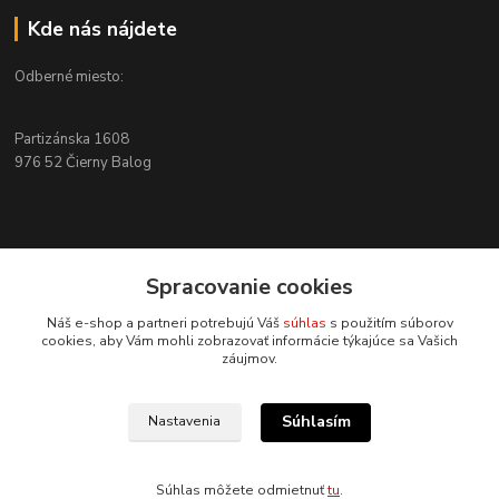
Kde nás nájdete
Odberné miesto:
Partizánska 1608
976 52 Čierny Balog
Kontakty
Spracovanie cookies
+421 915 526 286
Náš e-shop a partneri potrebujú Váš
súhlas
s použitím súborov
(Po-Pia, 8-17 hod.)
cookies, aby Vám mohli zobrazovať informácie týkajúce sa Vašich
záujmov.
info@4x4pro.sk
Súhlasím
Nastavenia
Súhlas môžete odmietnuť
tu
.