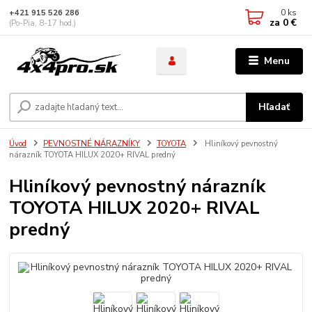
0
ks
+421 915 526 286
za
0 €
(Po-Pia, 8-17 hod.)
Menu
Hľadať
Úvod
PEVNOSTNÉ NÁRAZNÍKY
TOYOTA
Hliníkový pevnostný
nárazník TOYOTA HILUX 2020+ RIVAL predný
Hliníkový pevnostný nárazník
TOYOTA HILUX 2020+ RIVAL
predný