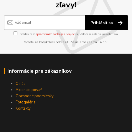
zľavy!
Prihlásiť sa
Súhlasím so
spracovaním osobných údajov
za účelom zasielania newslettera.
Môžete sa kedykoľvek odhlásiť. Zasielame raz za 14 dní.
Informácie pre zákazníkov
O nás
Ako nakupovať
Obchodné podmienky
Fotogaléria
Kontakty