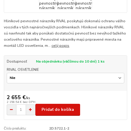
Hliníkové pevnostné nárazníky RIVAL poskytujú dokonalú ochranu vášho
voozidla v tých najnáročnejších podmienkach. Hliníkové nárazníky RIVAL
sú navrhnuté tak aby ponúkali dostatoćnú pevnosť bez nevýhod ťaźkého
oceľového nárazníka. Pevnostné nárazníky majú pripravené miesta na
montáž LED osvetlenia, m...
celý popis
Dostupnosť
Na objednávku (väčšinou do 10 dní) 1 ks
RIVAL OSVETLENIE
2 655 €
/
ks
2 158,54 €
bez DPH
Pridať do košíka
Číslo produktu:
2D.5722.1-2