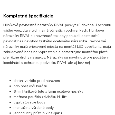
Kompletné špecifikácie
Hliníkové pevnostné nárazníky RIVAL poskytujú dokonalú ochranu
vášho voozidla v tých najnáročnejších podmienkach. Hliníkové
nárazníky RIVAL sú navrhnuté tak aby ponúkali dostatoćnú
pevnosť bez nevýhod ťaźkého oceľového nárazníka. Pevnostné
nárazníky majú pripravené miesta na montáž LED osvetlenia, majú
zabudované bodz na vyprostenie a samozrejme montážnu platňu
pre rôzne druhy navijakov. Nárazníky sú navrhnuté pre použitie v
kombinácii s ochranou podvozku RIVAL ale aj bez nej.
chráni vozidlo pred nárazom
odolnosť voči korózii
6mm hliníkové telo a 5mm oceľové nosníky
možnosť použitia zdviháku Hi-lift
vyprosťovacie body
montáž na výrobné body
jednoduchý prístup k navijaku