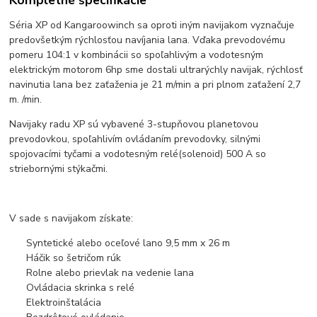
Séria XP od Kangaroowinch sa oproti iným navijakom vyznačuje
predovšetkým rýchlosťou navíjania lana. Vďaka prevodovému
pomeru 104:1 v kombinácii so spoľahlivým a vodotesným
elektrickým motorom 6hp sme dostali ultrarýchly navijak, rýchlosť
navinutia lana bez zaťaženia je 21 m/min a pri plnom zaťažení 2,7
m. /min.
Navijaky radu XP sú vybavené 3-stupňovou planetovou
prevodovkou, spoľahlivím ovládaním prevodovky, silnými
spojovacími tyčami a vodotesným relé(solenoid) 500 A so
striebornými stýkačmi.
V sade s navijakom získate:
Syntetické alebo oceľové lano 9,5 mm x 26 m
Háčik so šetričom rúk
Rolne alebo prievlak na vedenie lana
Ovládacia skrinka s relé
Elektroinštalácia