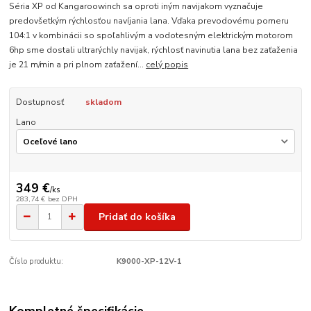
Séria XP od Kangaroowinch sa oproti iným navijakom vyznačuje
predovšetkým rýchlosťou navíjania lana. Vďaka prevodovému pomeru
104:1 v kombinácii so spoľahlivým a vodotesným elektrickým motorom
6hp sme dostali ultrarýchly navijak, rýchlosť navinutia lana bez zaťaženia
je 21 m/min a pri plnom zaťažení...
celý popis
Dostupnosť
skladom
Lano
349 €
/
ks
283,74 €
bez DPH
Pridať do košíka
Číslo produktu:
K9000-XP-12V-1
Kompletné špecifikácie