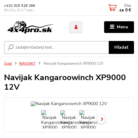
0
ks
+421 915 526 286
za
0 €
(Po-Pia, 8-17 hod.)
Menu
Hľadať
Úvod
NAVIJAKY
Navijak Kangaroowinch XP9000 12V
Navijak Kangaroowinch XP9000
12V