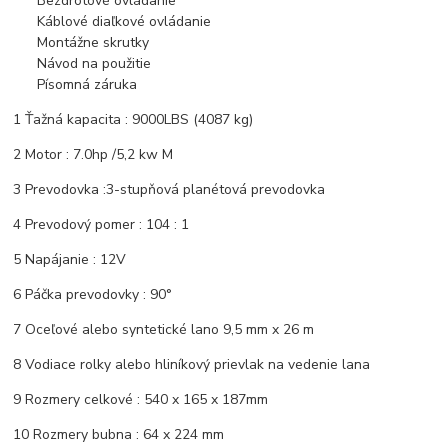
Bezdrôtové ovládanie
Káblové diaľkové ovládanie
Montážne skrutky
Návod na použitie
Písomná záruka
1 Ťažná kapacita : 9000LBS (4087 kg)
2 Motor : 7.0hp /5,2 kw M
3 Prevodovka :3-stupňová planétová prevodovka
4 Prevodový pomer : 104 : 1
5 Napájanie : 12V
6 Páčka prevodovky : 90°
7 Oceľové alebo syntetické lano 9,5 mm x 26 m
8 Vodiace rolky alebo hliníkový prievlak na vedenie lana
9 Rozmery celkové : 540 x 165 x 187mm
10 Rozmery bubna : 64 x 224 mm