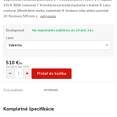
12V 6. 500A solenoid 7. Kónická trecia brzda čiastočne v bubne 8. Lano
oceľové 28mx9,4mm alebo syntetické 9. Vodiace rolky alebo prievlak
10. Rozmery 535 mm x...
celý popis
Dostupnosť
Na objednávku (väčšinou do 10 dní) 3 ks
Lano
510 €
/
ks
414,63 €
bez DPH
Pridať do košíka
Číslo produktu:
WY0040C
Kompletné špecifikácie