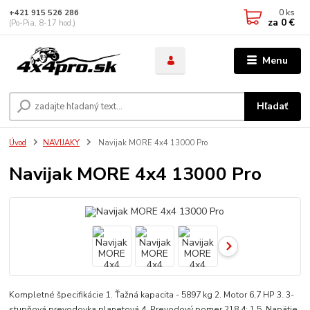
0
ks
+421 915 526 286
za
0 €
(Po-Pia, 8-17 hod.)
Menu
Hľadať
Úvod
NAVIJAKY
Navijak MORE 4x4 13000 Pro
Navijak MORE 4x4 13000 Pro
Kompletné špecifikácie 1. Ťažná kapacita - 5897 kg 2. Motor 6,7 HP 3. 3-
stupňová prevodovka planetová 4. Prevodový pomer 218,4: 1 5. Napätie