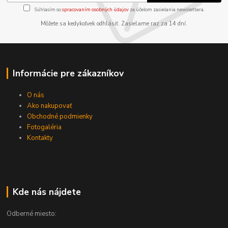
Súhlasím so
spracovaním osobných údajov
za účelom zasielania newslettera.
Môžete sa kedykoľvek odhlásiť. Zasielame raz za 14 dní.
Informácie pre zákazníkov
O nás
Ako nakupovať
Obchodné podmienky
Fotogaléria
Kontakty
Kde nás nájdete
Odberné miesto: