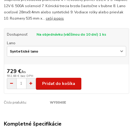
12V 6. 500A solenoid 7. Kónická trecia brzda čiastočne v bubne 8. Lano
oceľové 28mx9,4mm alebo syntetické 9. Vodiace rolky alebo prievlak
10. Rozmery 535 mm x...
celý popis
Dostupnosť
Na objednávku (väčšinou do 10 dní) 1 ks
Lano
729 €
/
ks
592,68 €
bez DPH
Pridať do košíka
Číslo produktu:
WY0040E
Kompletné špecifikácie