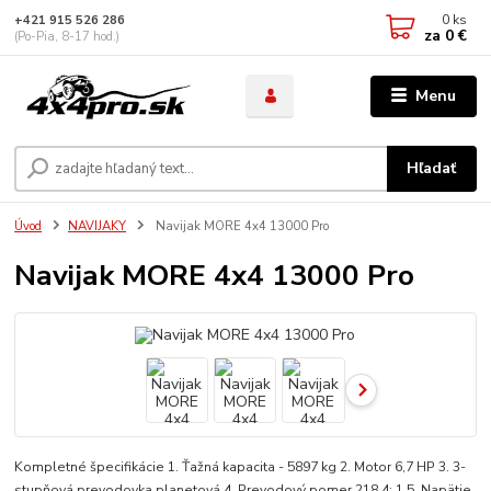
0
ks
+421 915 526 286
za
0 €
(Po-Pia, 8-17 hod.)
Menu
Hľadať
Úvod
NAVIJAKY
Navijak MORE 4x4 13000 Pro
Navijak MORE 4x4 13000 Pro
Kompletné špecifikácie 1. Ťažná kapacita - 5897 kg 2. Motor 6,7 HP 3. 3-
stupňová prevodovka planetová 4. Prevodový pomer 218,4: 1 5. Napätie