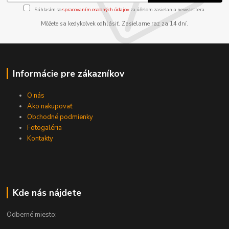
Súhlasím so
spracovaním osobných údajov
za účelom zasielania newslettera.
Môžete sa kedykoľvek odhlásiť. Zasielame raz za 14 dní.
Informácie pre zákazníkov
O nás
Ako nakupovať
Obchodné podmienky
Fotogaléria
Kontakty
Kde nás nájdete
Odberné miesto: