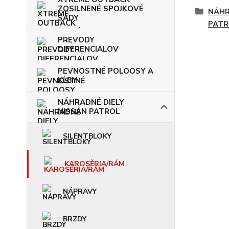
ZOSILNENÉ SPOJKOVÉ
NÁHR
SADY
PATR
PREVODY
DIFERENCIALOV
PEVNOSTNÉ POLOOSY A
KĹBY
NÁHRADNÉ DIELY
NISSAN PATROL
SILENTBLOKY
KAROSĚRIA/RÁM
NÁPRAVY
BRZDY