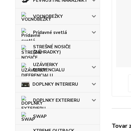
PEVNOSTNÉ NÁRAZNÍKY
VOĽNOBEŽKY
Prídavné svetlá
STREŠNÉ NOSIČE
(ZÁHRADKY)
UZÁVIERKY
DIFERENCIALU
DOPLNKY INTERIERU
DOPLNKY EXTERIERU
SWAP
Tovar 
XTREME OUTBACK