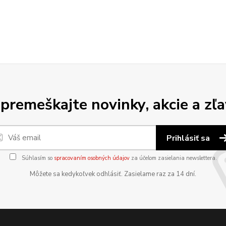
premeškajte novinky, akcie a zľa
Prihlásiť sa
Súhlasím so
spracovaním osobných údajov
za účelom zasielania newslettera.
Môžete sa kedykoľvek odhlásiť. Zasielame raz za 14 dní.