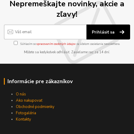
Nepremeškajte novinky, akcie a
zľavy!
Prihlásiť sa
Súhlasím so
spracovaním osobných údajov
za účelom zasielania newslettera.
Môžete sa kedykoľvek odhlásiť. Zasielame raz za 14 dní.
Informácie pre zákazníkov
O nás
Ako nakupovať
Obchodné podmienky
Fotogaléria
Kontakty