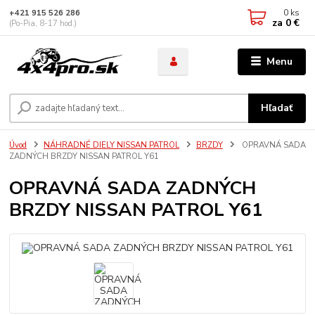
0
ks
+421 915 526 286
za
0 €
(Po-Pia, 8-17 hod.)
Menu
Hľadať
Úvod
NÁHRADNÉ DIELY NISSAN PATROL
BRZDY
OPRAVNÁ SADA
ZADNÝCH BRZDY NISSAN PATROL Y61
OPRAVNÁ SADA ZADNÝCH
BRZDY NISSAN PATROL Y61