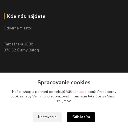
Kde nás nájdete
Odberné miesto:
Partizánska 1608
976 52 Čierny Balog
Kontakty
Spracovanie cookies
+421 915 526 286
Náš e-shop a partneri potrebujú Váš
súhlas
s použitím súborov
(Po-Pia, 8-17 hod.)
cookies, aby Vám mohli zobrazovať informácie týkajúce sa Vašich
záujmov.
info@4x4pro.sk
Súhlasím
Nastavenia