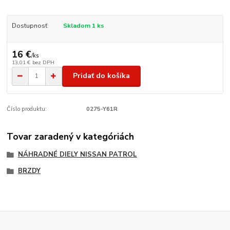
Dostupnosť
Skladom 1 ks
16 €
/
ks
13,01 €
bez DPH
Pridať do košíka
Číslo produktu:
0275-Y61R
Tovar zaradený v kategóriách
NÁHRADNÉ DIELY NISSAN PATROL
BRZDY