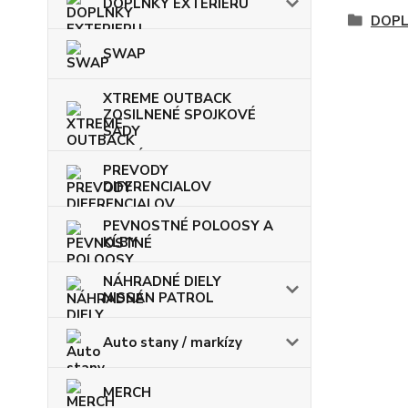
DOPLNKY EXTERIERU
DOPL
SWAP
XTREME OUTBACK
ZOSILNENÉ SPOJKOVÉ
SADY
PREVODY
DIFERENCIALOV
PEVNOSTNÉ POLOOSY A
KĹBY
NÁHRADNÉ DIELY
NISSAN PATROL
Auto stany / markízy
MERCH