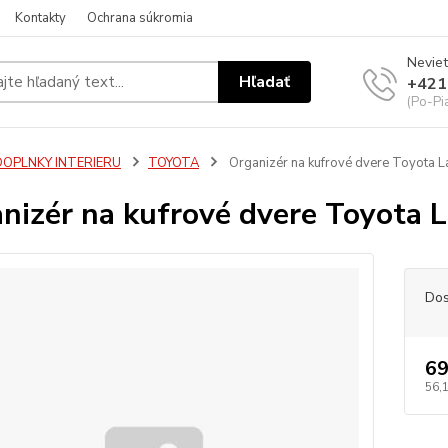
Kontakty
Ochrana súkromia
Neviet
Hľadať
+421
(Po-Pi
DOPLNKY INTERIERU
TOYOTA
Organizér na kufrové dvere Toyota L
nizér na kufrové dvere Toyota L
Dos
69
56,