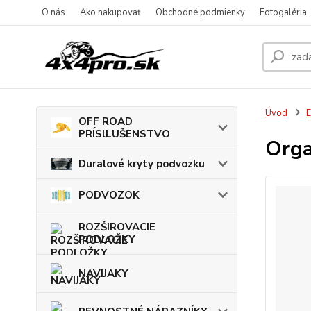
O nás
Ako nakupovať
Obchodné podmienky
Fotogaléria
Úvod
OFF ROAD
PRÍSlLUŠENSTVO
Orga
Duralové kryty podvozku
PODVOZOK
ROZŠIROVACIE
PODLOŽKY
NAVIJAKY