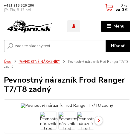
0
ks
+421 915 526 286
za
0 €
(Po-Pia, 8-17 hod.)
Menu
Hľadať
Úvod
PEVNOSTNÉ NÁRAZNÍKY
Pevnostný nárazník Frod Ranger T7/T8
zadný
Pevnostný nárazník Frod Ranger
T7/T8 zadný