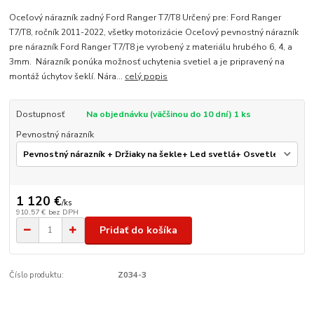
Oceľový nárazník zadný Ford Ranger T7/T8 Určený pre: Ford Ranger
T7/T8, ročník 2011-2022, všetky motorizácie Oceľový pevnostný nárazník
pre nárazník Ford Ranger T7/T8 je vyrobený z materiálu hrubého 6, 4, a
3mm. Nárazník ponúka možnosť uchytenia svetiel a je pripravený na
montáž úchytov šeklí. Nára...
celý popis
Dostupnosť
Na objednávku (väčšinou do 10 dní) 1 ks
Pevnostný nárazník
1 120 €
/
ks
910,57 €
bez DPH
Pridať do košíka
Číslo produktu:
Z034-3