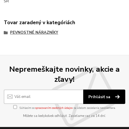
SR
Tovar zaradený v kategóriách
PEVNOSTNÉ NÁRAZNÍKY
Nepremeškajte novinky, akcie a
zľavy!
Prihlásiť sa
Súhlasím so
spracovaním osobných údajov
za účelom zasielania newslettera.
Môžete sa kedykoľvek odhlásiť. Zasielame raz za 14 dní.