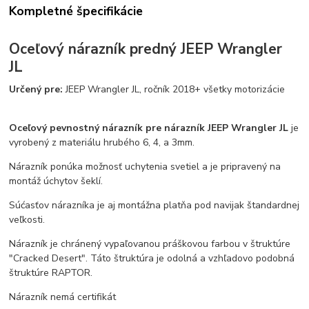
Kompletné špecifikácie
Oceľový nárazník predný
JEEP Wrangler
JL
Určený pre:
JEEP Wrangler JL, ročník 2018+ všetky motorizácie
Oceľový pevnostný nárazník pre nárazník JEEP Wrangler JL
je
vyrobený z materiálu hrubého 6, 4, a 3mm.
Nárazník ponúka možnosť uchytenia svetiel a je pripravený na
montáž úchytov šeklí.
Súćasťov nárazníka je aj montážna platňa pod navijak štandardnej
veľkosti.
Nárazník je chránený vypaľovanou práškovou farbou v štruktúre
"Cracked Desert". Táto štruktúra je odolná a vzhľadovo podobná
štruktúre RAPTOR.
Nárazník nemá certifikát