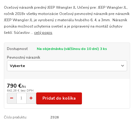
Oceľový nárazník predný JEEP Wrangler JL Určený pre: JEEP Wrangler JL,
ročník 2018+ všetky motorizácie Oceľový pevnostný nárazník pre nárazník
JEEP Wrangler JL je vyrobený z materiálu hrubého 6, 4, a 3mm. Nárazník
ponúka možnosť uchytenia svetiel a je pripravený na montáž úchytov
šeklí. Súćasťov ...
celý popis
Dostupnosť
Na objednávku (väčšinou do 10 dní) 3 ks
Pevnostný nárazník
790 €
/
ks
642,28 €
bez DPH
Pridať do košíka
Číslo produktu:
Z026