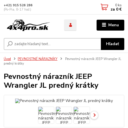
0
ks
+421 915 526 286
za
0 €
(Po-Pia, 8-17 hod.)
Menu
Hľadať
Úvod
PEVNOSTNÉ NÁRAZNÍKY
Pevnostný nárazník JEEP Wrangler JL
predný krátky
Pevnostný nárazník JEEP
Wrangler JL predný krátky