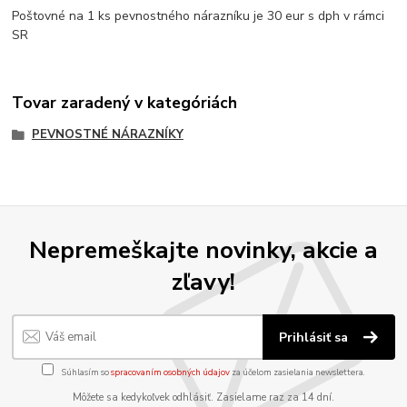
Poštovné na 1 ks pevnostného nárazníku je 30 eur s dph v rámci
SR
Tovar zaradený v kategóriách
PEVNOSTNÉ NÁRAZNÍKY
Nepremeškajte novinky, akcie a
zľavy!
Prihlásiť sa
Súhlasím so
spracovaním osobných údajov
za účelom zasielania newslettera.
Môžete sa kedykoľvek odhlásiť. Zasielame raz za 14 dní.