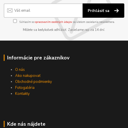
Prihlásiť sa
Súhlasím so
spracovaním osobných údajov
za účelom zasielania newslettera.
Môžete sa kedykoľvek odhlásiť. Zasielame raz za 14 dní.
Informácie pre zákazníkov
O nás
Ako nakupovať
Obchodné podmienky
Fotogaléria
Kontakty
Kde nás nájdete