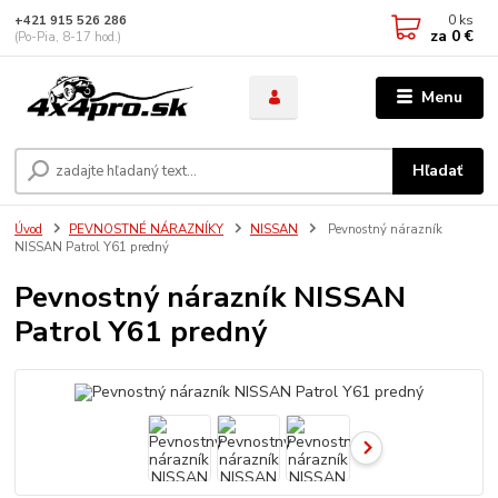
0
ks
+421 915 526 286
za
0 €
(Po-Pia, 8-17 hod.)
Menu
Hľadať
Úvod
PEVNOSTNÉ NÁRAZNÍKY
NISSAN
Pevnostný nárazník
NISSAN Patrol Y61 predný
Pevnostný nárazník NISSAN
Patrol Y61 predný