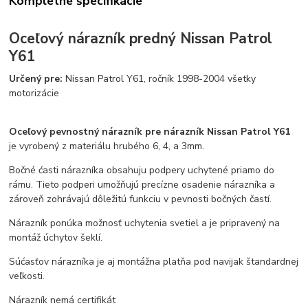
Kompletné špecifikácie
Oceľový nárazník predný
Nissan Patrol
Y61
Určený pre:
Nissan Patrol Y61, ročník 1998-2004 všetky
motorizácie
Oceľový pevnostný nárazník pre nárazník Nissan Patrol Y61
je vyrobený z materiálu hrubého 6, 4, a 3mm.
Bočné ćasti nárazníka obsahuju podpery uchytené priamo do
rámu. Tieto podperi umožňujú precízne osadenie nárazníka a
zároveň zohrávajú dôležitú funkciu v pevnosti bočných častí.
Nárazník ponúka možnosť uchytenia svetiel a je pripravený na
montáž úchytov šeklí.
Súćasťov nárazníka je aj montážna platňa pod navijak štandardnej
veľkosti.
Nárazník nemá certifikát