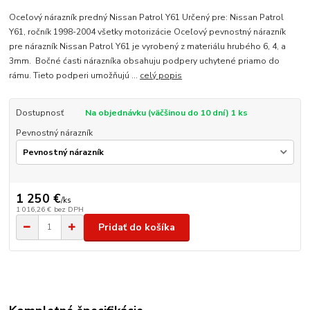
Oceľový nárazník predný Nissan Patrol Y61 Určený pre: Nissan Patrol
Y61, ročník 1998-2004 všetky motorizácie Oceľový pevnostný nárazník
pre nárazník Nissan Patrol Y61 je vyrobený z materiálu hrubého 6, 4, a
3mm. Bočné ćasti nárazníka obsahuju podpery uchytené priamo do
rámu. Tieto podperi umožňujú ...
celý popis
Dostupnosť
Na objednávku (väčšinou do 10 dní) 1 ks
Pevnostný nárazník
1 250 €
/
ks
1 016,26 €
bez DPH
Pridať do košíka