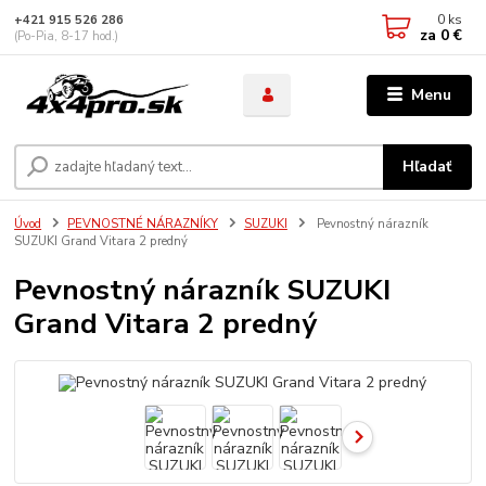
0
ks
+421 915 526 286
za
0 €
(Po-Pia, 8-17 hod.)
Menu
Hľadať
Úvod
PEVNOSTNÉ NÁRAZNÍKY
SUZUKI
Pevnostný nárazník
SUZUKI Grand Vitara 2 predný
Pevnostný nárazník SUZUKI
Grand Vitara 2 predný