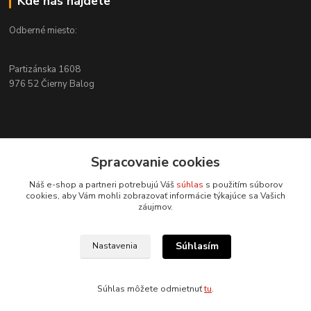
Kde nás nájdete
Odberné miesto:
Partizánska 1608
976 52 Čierny Balog
Kontakty
Spracovanie cookies
+421 915 526 286
Náš e-shop a partneri potrebujú Váš
súhlas
s použitím súborov
(Po-Pia, 8-17 hod.)
cookies, aby Vám mohli zobrazovať informácie týkajúce sa Vašich
záujmov.
info@4x4pro.sk
Súhlasím
Nastavenia
Súhlas môžete odmietnuť
tu
.
Vytvorené na
Eshop-rychlo.sk