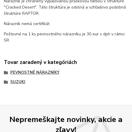
Nárazník je chránený vypaľovanou práškovou farbou v štruktúre
"Cracked Desert". Táto štruktúra je odolná a vzhľadovo podobná
štruktúre RAPTOR.
Nárazník nemá certifikát
Poštovné na 1 ks pevnostného nárazníku je 30 eur s dph v rámci
SR
Tovar zaradený v kategóriách
PEVNOSTNÉ NÁRAZNÍKY
SUZUKI
Nepremeškajte novinky, akcie a
zľavy!