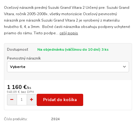
Oceľový nárazník predný Suzuki Grand Vitara 2 Určený pre: Suzuki Grand
Vitara, ročník 2005-2008+, všetky motorizácie Oceľový pevnostný
nárazník pre nárazník Suzuki Grand Vitara 2 je vyrobený z materiálu
hrubého 6, 4, a 3mm. Bočné ćasti nárazníka obsahuju podpery uchytené
priamo do rámu. Tieto podpe...
celý popis
Dostupnosť
Na objednávku (väčšinou do 10 dní) 3 ks
Pevnostný nárazník
1 160 €
/
ks
943,09 €
bez DPH
Pridať do košíka
Číslo produktu:
Z024