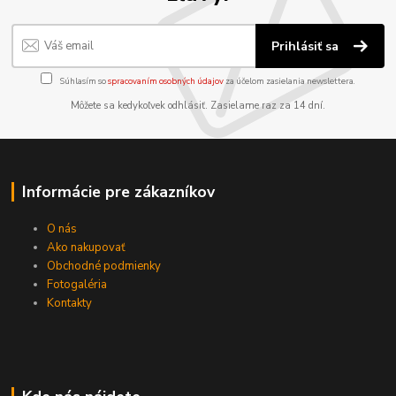
Prihlásiť sa
Súhlasím so
spracovaním osobných údajov
za účelom zasielania newslettera.
Môžete sa kedykoľvek odhlásiť. Zasielame raz za 14 dní.
Informácie pre zákazníkov
O nás
Ako nakupovať
Obchodné podmienky
Fotogaléria
Kontakty