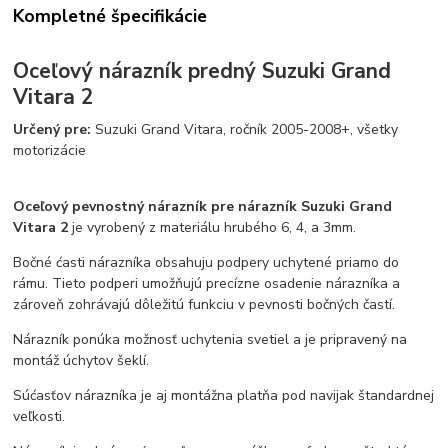
Kompletné špecifikácie
Oceľový nárazník predný
Suzuki Grand
Vitara 2
Určený pre:
Suzuki Grand Vitara, ročník 2005-2008+, všetky
motorizácie
Oceľový pevnostný nárazník pre nárazník Suzuki Grand
Vitara 2
je vyrobený z materiálu hrubého 6, 4, a 3mm.
Bočné ćasti nárazníka obsahuju podpery uchytené priamo do
rámu. Tieto podperi umožňujú precízne osadenie nárazníka a
zároveň zohrávajú dôležitú funkciu v pevnosti bočných častí.
Nárazník ponúka možnosť uchytenia svetiel a je pripravený na
montáž úchytov šeklí.
Súćasťov nárazníka je aj montážna platňa pod navijak štandardnej
veľkosti.