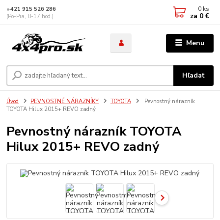
0
ks
+421 915 526 286
za
0 €
(Po-Pia, 8-17 hod.)
Menu
Hľadať
Úvod
PEVNOSTNÉ NÁRAZNÍKY
TOYOTA
Pevnostný nárazník
TOYOTA Hilux 2015+ REVO zadný
Pevnostný nárazník TOYOTA
Hilux 2015+ REVO zadný