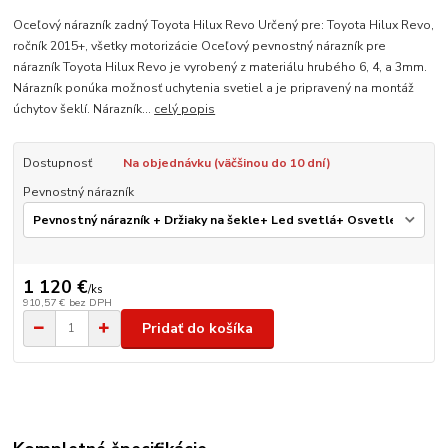
Oceľový nárazník zadný Toyota Hilux Revo Určený pre: Toyota Hilux Revo,
ročník 2015+, všetky motorizácie Oceľový pevnostný nárazník pre
nárazník Toyota Hilux Revo je vyrobený z materiálu hrubého 6, 4, a 3mm.
Nárazník ponúka možnosť uchytenia svetiel a je pripravený na montáž
úchytov šeklí. Nárazník...
celý popis
Dostupnosť
Na objednávku (väčšinou do 10 dní)
Pevnostný nárazník
1 120 €
/
ks
910,57 €
bez DPH
Pridať do košíka