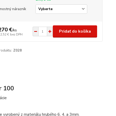
nostný nárazník
270 €
/
ks
Pridať do košíka
32,52 €
bez DPH
roduktu:
Z028
r 100
ácie
je vyrobený z materiálu hrubého 6, 4, a 3mm.