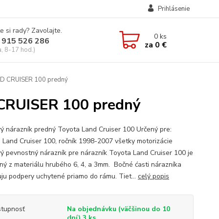
Prihlásenie
e si rady? Zavolajte.
0
ks
 915 526 286
za
0 €
a, 8-17 hod.)
ND CRUISER 100 predný
CRUISER 100 predný
ý nárazník predný Toyota Land Cruiser 100 Určený pre:
 Land Cruiser 100, ročník 1998-2007 všetky motorizácie
ý pevnostný nárazník pre nárazník Toyota Land Cruiser 100 je
ný z materiálu hrubého 6, 4, a 3mm. Bočné ćasti nárazníka
ju podpery uchytené priamo do rámu. Tiet...
celý popis
tupnosť
Na objednávku (väčšinou do 10
dní) 3 ks