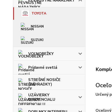
PEVNOSTNÉ NÁRAZNÍKY
TOYOTA
NISSAN
SUZUKI
VOĽNOBEŽKY
Prídavné svetlá
Komple
STREŠNÉ NOSIČE
Oceľo
(ZÁHRADKY)
Určený p
UZÁVIERKY
DIFERENCIALU
Oceľový 
DOPLNKY INTERIERU