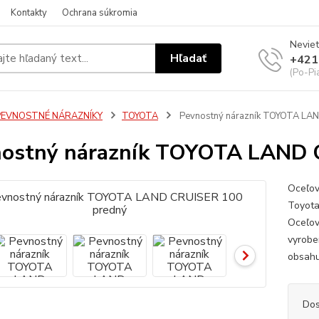
Kontakty
Ochrana súkromia
Neviet
Hľadať
+421
(Po-Pi
PEVNOSTNÉ NÁRAZNÍKY
TOYOTA
Pevnostný nárazník TOYOTA LA
ostný nárazník TOYOTA LAND 
Oceľov
Toyota
Oceľov
vyrobe
obsahu
Dos