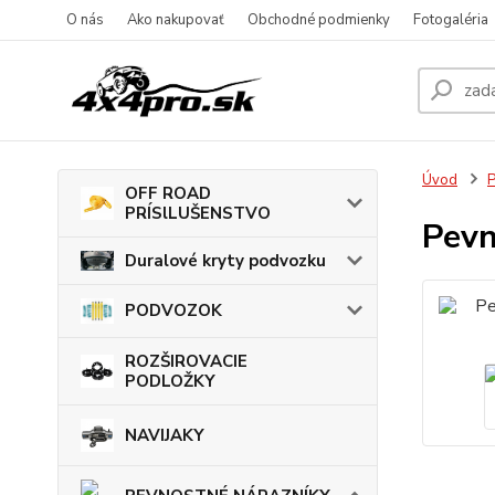
O nás
Ako nakupovať
Obchodné podmienky
Fotogaléria
Úvod
OFF ROAD
PRÍSlLUŠENSTVO
Pevn
Duralové kryty podvozku
PODVOZOK
ROZŠIROVACIE
PODLOŽKY
NAVIJAKY