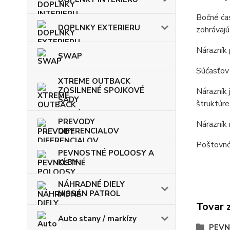
Bočné ćas
DOPLNKY EXTERIERU
zohrávajú
Nárazník 
SWAP
Súćasťov 
XTREME OUTBACK
ZOSILNENÉ SPOJKOVÉ
Nárazník 
SADY
štruktúr
PREVODY
Nárazník 
DIFERENCIALOV
Poštovné 
PEVNOSTNÉ POLOOSY A
KĹBY
NÁHRADNÉ DIELY
NISSAN PATROL
Tovar 
Auto stany / markízy
PEVN