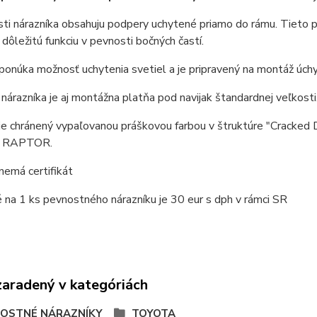
ti nárazníka obsahuju podpery uchytené priamo do rámu. Tieto p
 dôležitú funkciu v pevnosti bočných častí.
ponúka možnosť uchytenia svetiel a je pripravený na montáž úchy
nárazníka je aj montážna platňa pod navijak štandardnej veľkosti
je chránený vypaľovanou práškovou farbou v štruktúre "Cracked 
e RAPTOR.
nemá certifikát
na 1 ks pevnostného nárazníku je 30 eur s dph v rámci SR
zaradený v kategóriách
OSTNÉ NÁRAZNÍKY
TOYOTA