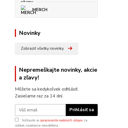
MERCH
Novinky
Zobraziť všetky novinky
Nepremeškajte novinky, akcie
a zľavy!
Môžete sa kedykoľvek odhlásiť.
Zasielame raz za 14 dní.
Prihlásiť sa
Súhlasím so
spracovaním osobných údajov
za
účelom zasielania newslettera.