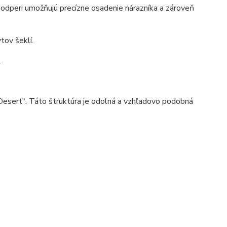
odperi umožňujú precízne osadenie nárazníka a zároveň
tov šeklí.
.
Desert". Táto štruktúra je odolná a vzhľadovo podobná