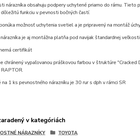
ti nárazníka obsahuju podpery uchytené priamo do rámu. Tieto p
 dôležitú funkciu v pevnosti bočných častí.
ponúka možnosť uchytenia svetiel a je pripravený na montáž úchy
nárazníka je aj montážna platňa pod navijak štandardnej veľkosti
nemá certifikát
je chránený vypaľovanou práškovou farbou v štruktúre "Cracked 
e RAPTOR.
na 1 ks pevnostného nárazníku je 30 rur s dph v rámci SR
zaradený v kategóriách
OSTNÉ NÁRAZNÍKY
TOYOTA