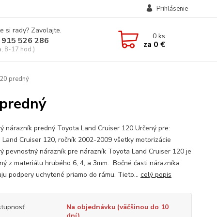
Prihlásenie
e si rady? Zavolajte.
0
ks
 915 526 286
za
0 €
a, 8-17 hod.)
20 predný
predný
ý nárazník predný Toyota Land Cruiser 120 Určený pre:
 Land Cruiser 120, ročník 2002-2009 všetky motorizácie
ý pevnostný nárazník pre nárazník Toyota Land Cruiser 120 je
ný z materiálu hrubého 6, 4, a 3mm. Bočné ćasti nárazníka
ju podpery uchytené priamo do rámu. Tieto...
celý popis
tupnosť
Na objednávku (väčšinou do 10
dní)