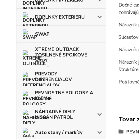
Bočné ćas
zohrávajú
DOPLNKY EXTERIERU
Nárazník 
SWAP
Súćasťov 
XTREME OUTBACK
Nárazník 
ZOSILNENÉ SPOJKOVÉ
SADY
Nárazník 
štruktúr
PREVODY
DIFERENCIALOV
Poštovné 
PEVNOSTNÉ POLOOSY A
KĹBY
NÁHRADNÉ DIELY
NISSAN PATROL
Tovar 
PEVN
Auto stany / markízy