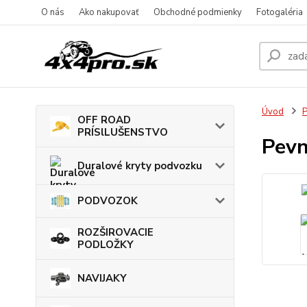
O nás
Ako nakupovať
Obchodné podmienky
Fotogaléria
Úvod
OFF ROAD
PRÍSlLUŠENSTVO
Pevn
Duralové kryty podvozku
PODVOZOK
ROZŠIROVACIE
PODLOŽKY
NAVIJAKY