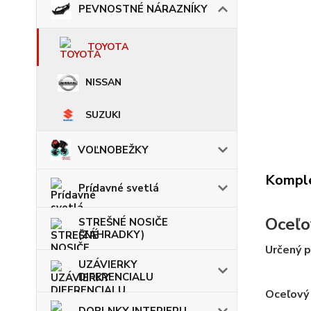
PEVNOSTNÉ NÁRAZNÍKY
TOYOTA
NISSAN
SUZUKI
VOĽNOBEŽKY
Komple
Prídavné svetlá
Oceľo
STREŠNÉ NOSIČE
(ZÁHRADKY)
Určený p
UZÁVIERKY
DIFERENCIALU
Oceľový 
DOPLNKY INTERIERU