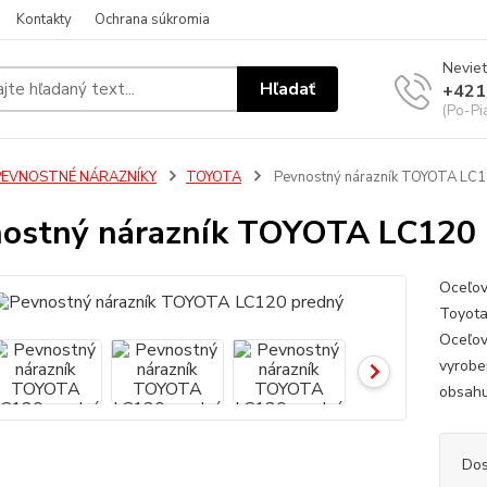
Kontakty
Ochrana súkromia
Neviet
Hľadať
+421
(Po-Pi
PEVNOSTNÉ NÁRAZNÍKY
TOYOTA
Pevnostný nárazník TOYOTA LC1
ostný nárazník TOYOTA LC120 
Oceľov
Toyota
Oceľov
vyrobe
obsahu
Dos