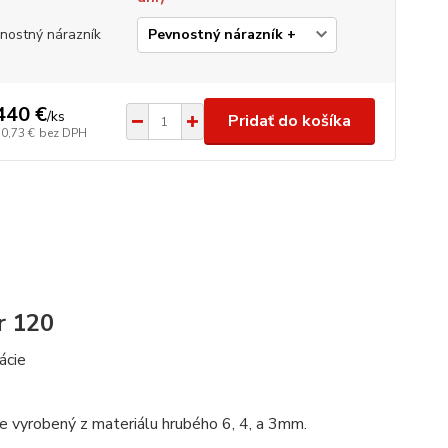
nostný nárazník
440 €
/
ks
Pridať do košíka
70,73 €
bez DPH
r 120
ácie
je vyrobený z materiálu hrubého 6, 4, a 3mm.