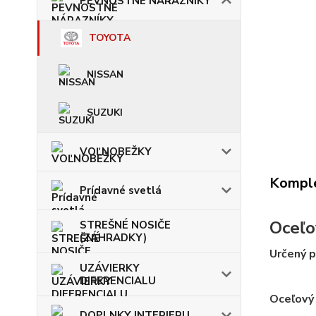
PEVNOSTNÉ NÁRAZNÍKY
TOYOTA
NISSAN
SUZUKI
VOĽNOBEŽKY
Komple
Prídavné svetlá
Oceľo
STREŠNÉ NOSIČE
(ZÁHRADKY)
Určený p
UZÁVIERKY
DIFERENCIALU
Oceľový 
DOPLNKY INTERIERU