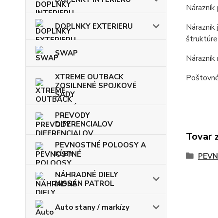
Nárazník 
DOPLNKY EXTERIERU
Nárazník 
štruktúr
SWAP
Nárazník 
XTREME OUTBACK
Poštovné 
ZOSILNENÉ SPOJKOVÉ
SADY
PREVODY
DIFERENCIALOV
Tovar 
PEVNOSTNÉ POLOOSY A
KĹBY
PEVN
NÁHRADNÉ DIELY
NISSAN PATROL
Auto stany / markízy