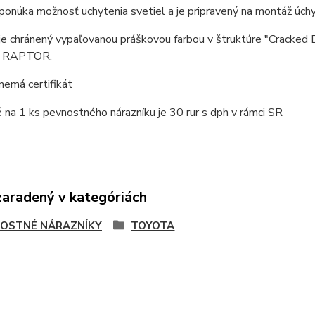
ponúka možnosť uchytenia svetiel a je pripravený na montáž úchy
je chránený vypaľovanou práškovou farbou v štruktúre "Cracked 
e RAPTOR.
nemá certifikát
na 1 ks pevnostného nárazníku je 30 rur s dph v rámci SR
zaradený v kategóriách
OSTNÉ NÁRAZNÍKY
TOYOTA