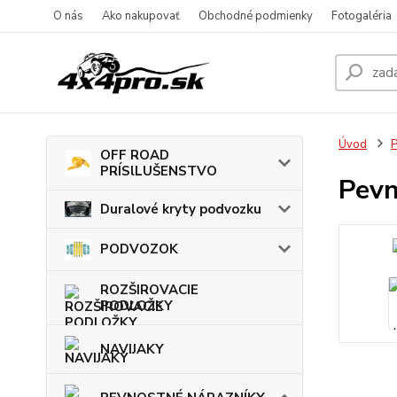
O nás
Ako nakupovať
Obchodné podmienky
Fotogaléria
Úvod
OFF ROAD
PRÍSlLUŠENSTVO
Pevn
Duralové kryty podvozku
PODVOZOK
ROZŠIROVACIE
PODLOŽKY
NAVIJAKY