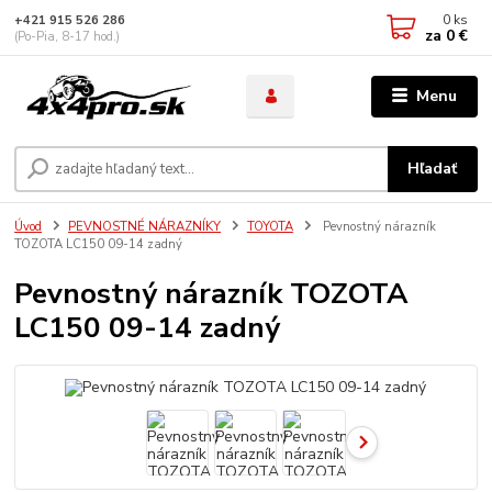
0
ks
+421 915 526 286
za
0 €
(Po-Pia, 8-17 hod.)
Menu
Hľadať
Úvod
PEVNOSTNÉ NÁRAZNÍKY
TOYOTA
Pevnostný nárazník
TOZOTA LC150 09-14 zadný
Pevnostný nárazník TOZOTA
LC150 09-14 zadný