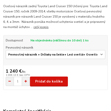
Oceľový nárazník zadný Toyota Land Cruiser 150 Určený pre: Toyota Land
Cruiser 150, ročník 2009-2014, všetky motorizácie Oceľový pevnostný
nárazník pre nárazník Land Cruiser 150 je vyrobený z materiálu hrubého
6, 4, a 3mm. Nárazník ponúka možnosť uchytenia svetiel a je pripravený
na montáž úchytov ...
celý popis
Dostupnosť
Na objednávku (väčšinou do 10 dní) 1 ks
Pevnostný nárazník
1 240 €
/
ks
1 008,13 €
bez DPH
Pridať do košíka