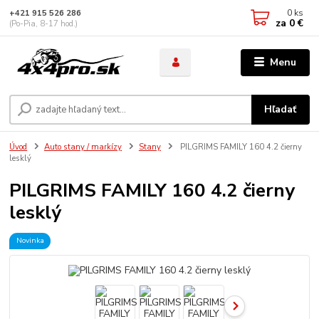
0
ks
+421 915 526 286
za
0 €
(Po-Pia, 8-17 hod.)
Menu
Hľadať
Úvod
Auto stany / markízy
Stany
PILGRIMS FAMILY 160 4.2 čierny
lesklý
PILGRIMS FAMILY 160 4.2 čierny
lesklý
Novinka