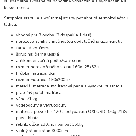
sú špeciálne skosené na pohodlné vchádzanie a vychádzanie aj
bosou nohou.
Stropnica stanu je z vnútornej strany potiahnutá termoizolačnou
látkou.
vhodný pre 3 osoby (2 dospelí a 1 deti)
nerezové zámky s možnosťou dodatočného uzamknutia
farba látky: čierna
škrupina: čierna lesklá
antikondenzačná podložka v cene
rozmer nerozloženého stanu 160x125x32cm
hrúbka matraca: 8cm
rozmer matraca: 150x200cm
materiál matraca: molitanová pena s vysokou hustotou
prateľný poťah matraca
váha 71 kg
vodeodolný a vetruodolný
materiál: polyester 420D, polybavlna OXFORD 320g, ABS
plast, hliník
rebrík: dĺžka 230cm, nosnosť 150kg
vodný stĺpec stan 3000mm