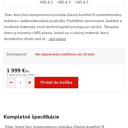
Stan, ktorý bez kompromisov ponúka úžasný komfort 8 centimetrového
matraca + antikondenzačnú podložku. Perfektné spracovanie, kvalitné a
moderné materiály, nové technologické postupy pri výrobe. Škrupina
stanu je tvorená z ABS plastu. Jedná sa o odolný materiál, ktorý
dostatočne chráni celý st...
celý popis
Dostupnosť
Na objednávku (väčšinou do 10 dní)
1 999 €
/
ks
1 625,20 €
bez DPH
Pridať do košíka
Kompletné špecifikácie
Stan, ktorý bez kompromisov ponúka úžasný komfort 8