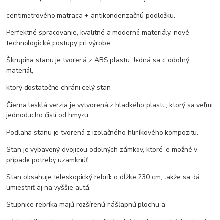
centimetrového matraca + antikondenzačnú podložku.
Perfektné spracovanie, kvalitné a moderné materiály, nové
technologické postupy pri výrobe.
Škrupina stanu je tvorená z ABS plastu. Jedná sa o odolný
materiál,
ktorý dostatočne chráni celý stan.
Čierna lesklá verzia je vytvorená z hladkého plastu, ktorý sa veľmi
jednoducho čistí od hmyzu.
Podlaha stanu je tvorená z izolačného hliníkového kompozitu.
Stan je vybavený dvojicou odolných zámkov, ktoré je možné v
prípade potreby uzamknúť.
Stan obsahuje teleskopický rebrík o dĺžke 230 cm, takže sa dá
umiestniť aj na vyššie autá.
Stupnice rebríka majú rozšírenú nášľapnú plochu a