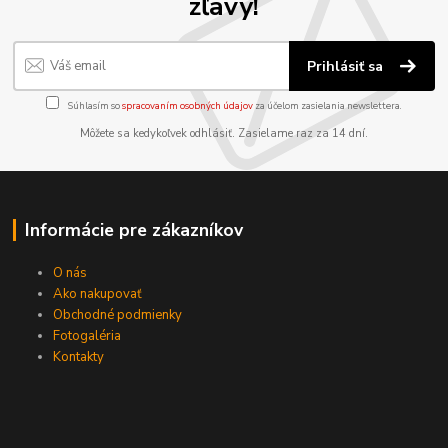
zľavy!
Prihlásiť sa
Súhlasím so
spracovaním osobných údajov
za účelom zasielania newslettera.
Môžete sa kedykoľvek odhlásiť. Zasielame raz za 14 dní.
Informácie pre zákazníkov
O nás
Ako nakupovať
Obchodné podmienky
Fotogaléria
Kontakty