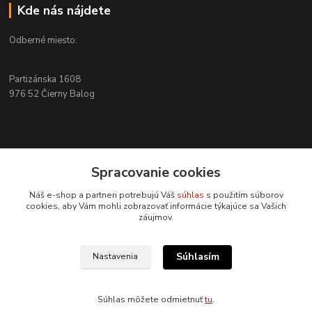
Kde nás nájdete
Odberné miesto:
Partizánska 1608
976 52 Čierny Balog
Kontakty
Spracovanie cookies
+421 915 526 286
Náš e-shop a partneri potrebujú Váš
súhlas
s použitím súborov
(Po-Pia, 8-17 hod.)
cookies, aby Vám mohli zobrazovať informácie týkajúce sa Vašich
záujmov.
info@4x4pro.sk
Súhlasím
Nastavenia
Súhlas môžete odmietnuť
tu
.
Vytvorené na
Eshop-rychlo.sk