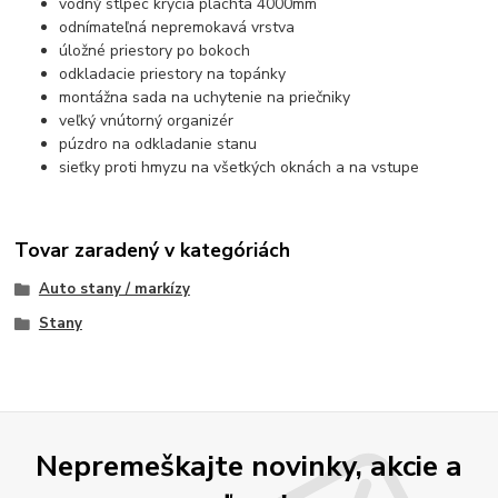
vodný stĺpec krycia plachta 4000mm
odnímateľná nepremokavá vrstva
úložné priestory po bokoch
odkladacie priestory na topánky
montážna sada na uchytenie na priečniky
veľký vnútorný organizér
púzdro na odkladanie stanu
sieťky proti hmyzu na všetkých oknách a na vstupe
Tovar zaradený v kategóriách
Auto stany / markízy
Stany
Nepremeškajte novinky, akcie a