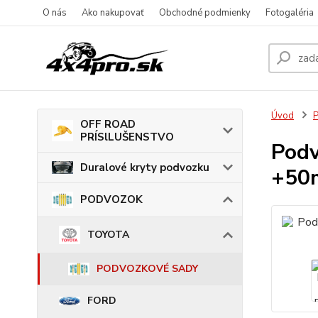
O nás
Ako nakupovať
Obchodné podmienky
Fotogaléria
Úvod
OFF ROAD
PRÍSlLUŠENSTVO
Pod
Duralové kryty podvozku
+50
PODVOZOK
TOYOTA
PODVOZKOVÉ SADY
FORD