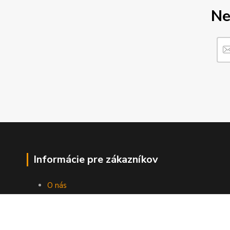
Ne
Informácie pre zákazníkov
O nás
Ako nakupovať
Obchodné podmienky
Fotogaléria