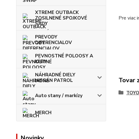
XTREME OUTBACK
Pre viac 
ZOSILNENÉ SPOJKOVÉ
SADY
PREVODY
DIFERENCIALOV
PEVNOSTNÉ POLOOSY A
KĹBY
NÁHRADNÉ DIELY
Tovar 
NISSAN PATROL
TOY
Auto stany / markízy
MERCH
Novinky