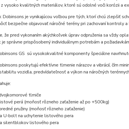
z vysoko kvalitných materiálov, ktoré sú odolné voči korózii 
Dobinsons je vynikajúcou voľbou pre tých, ktorí chcú zlepšiť sch
cť bezpečne objavovať náročné terény pri zachovaní kontroly a 
, že pred vykonaním akýchkoľvek úprav odpruženia sa vždy oplatí 
 je správne prispôsobený individuálnym potrebám a požiadavkám
obinsons GS sú vysokokvalitné komponenty špeciálne navrhnuté
binsons poskytujú efektívne tlmenie nárazov a vibrácií, čím mini
stabilitu vozidla, predvídateľnosť a výkon na náročných terénnyc
ahuje:
dvojkomorové tlmiče
listové perá (moňosť rôzneho zaťaženie až po +500kg)
predné pružiny (moňosť rôzneho zaťaženie)
a U-bolt na uchytenie listového pera
a silentblokov listového pera