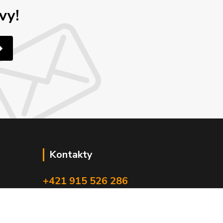
vy!
Kontakty
+421 915 526 286
(Po-Pia, 8-17 hod.)
info@4x4pro.sk