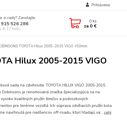
Prihlásenie
e si rady? Zavolajte.
0
ks
 915 526 286
za
0 €
a, 8-17 hod.)
OBINSONS TOYOTA Hilux 2005-2015 VIGO +50mm
TA Hilux 2005-2015 VIGO
ková sada na zdvihnutie TOYOTA HILUX VIGO 2005-2015
Dobinsons je renomovaná značka špecializujúca sa na
 vysoko kvalitných pružín tlmičov a podvozkových
entov pre terénne vozidlá. Ich súprava zdvíhacích pružín bola
lne navrhnutá pre nadšencov off-roadu, ktorí hľadajú vä...
celý