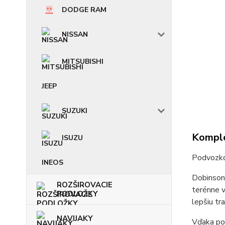
DODGE RAM
NISSAN
MITSUBISHI
JEEP
SUZUKI
Komple
ISUZU
Podvozk
INEOS
Dobinsons
ROZŠIROVACIE
terénne v
PODLOŽKY
lepšiu tra
NAVIJAKY
Vďaka pok