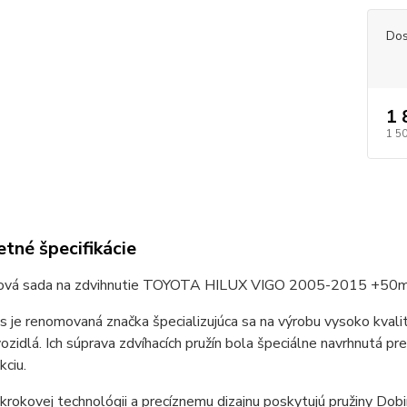
Dos
1 
1 5
tné špecifikácie
ová sada na zdvihnutie TOYOTA HILUX VIGO 2005-2015 +50
 je renomovaná značka špecializujúca sa na výrobu vysoko kval
ozidlá. Ich súprava zdvíhacích pružín bola špeciálne navrhnutá pre
kciu.
rokovej technológii a precíznemu dizajnu poskytujú pružiny Dobi