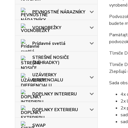
vyrobené 
PEVNOSTNÉ NÁRAZNÍKY
Podvozok 
budete mô
VOĽNOBEŽKY
Pamätajte
podvozok
Prídavné svetlá
Tlmiče D
STREŠNÉ NOSIČE
(ZÁHRADKY)
Tlmiče Do
Zlepšujú 
UZÁVIERKY
DIFERENCIALU
Sada obs
DOPLNKY INTERIERU
4x 
2x 
2x 
DOPLNKY EXTERIERU
sad
sad
SWAP