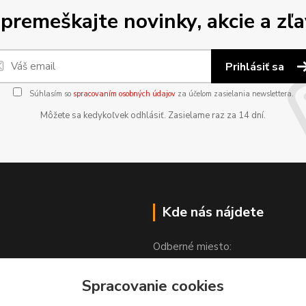
premeškajte novinky, akcie a zľa
Prihlásiť sa
Súhlasím so
spracovaním osobných údajov
za účelom zasielania newslettera.
Môžete sa kedykoľvek odhlásiť. Zasielame raz za 14 dní.
Kde nás nájdete
Odberné miesto:
Spracovanie cookies
Partizánska 1608