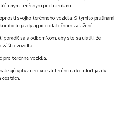
a extrémnym terénnym podmienkam.
opnosti svojho terénneho vozidla. S týmito pružinami
komfortu jazdy aj pri dodatočnom zaťažení.
poradiť sa s odborníkom, aby ste sa uistili, že
 vášho vozidla.
 pre terénne vozidlá.
malizujú vplyv nerovností terénu na komfort jazdy.
h cestách.