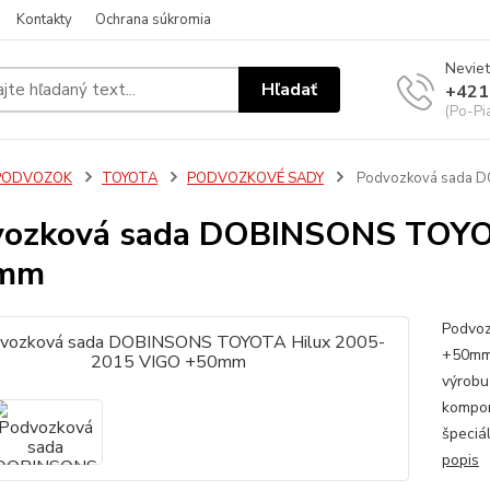
Kontakty
Ochrana súkromia
Neviet
Hľadať
+421
(Po-Pi
PODVOZOK
TOYOTA
PODVOZKOVÉ SADY
Podvozková sada D
vozková sada DOBINSONS TOYO
mm
Podvoz
+50mm 
výrobu
kompon
špeciá
popis