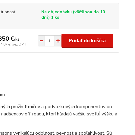
tupnosť
Na objednávku (väčšinou do 10
dní) 1 ks
850 €
/
ks
Pridať do košíka
04,07 €
bez DPH
mm
itných pružín tlmičov a podvozkových komponentov pre
 nadšencov off-roadu, ktorí hľadajú väčšiu svetlú výšku a
nsons vynikajúcu odolnosť, pevnosť a spoľahlivosť. Sú