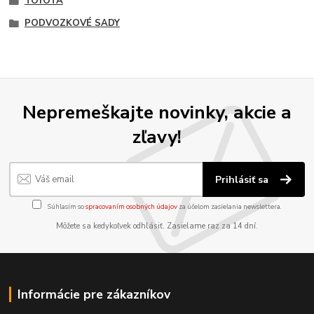
TOYOTA
PODVOZKOVÉ SADY
Nepremeškajte novinky, akcie a
zľavy!
Prihlásiť sa
Súhlasím so
spracovaním osobných údajov
za účelom zasielania newslettera.
Môžete sa kedykoľvek odhlásiť. Zasielame raz za 14 dní.
Informácie pre zákazníkov