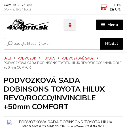
0
ks
+421 915 526 286
za
0 €
(Po-Pia, 8-17 hod.)
Menu
Hľadať
Úvod
PODVOZOK
TOYOTA
PODVOZKOVÉ SADY
PODVOZKOVÁ SADA DOBINSONS TOYOTA HILUX REVO/ROCCO/INVINCIBLE
+50mm COMFORT
PODVOZKOVÁ SADA
DOBINSONS TOYOTA HILUX
REVO/ROCCO/INVINCIBLE
+50mm COMFORT