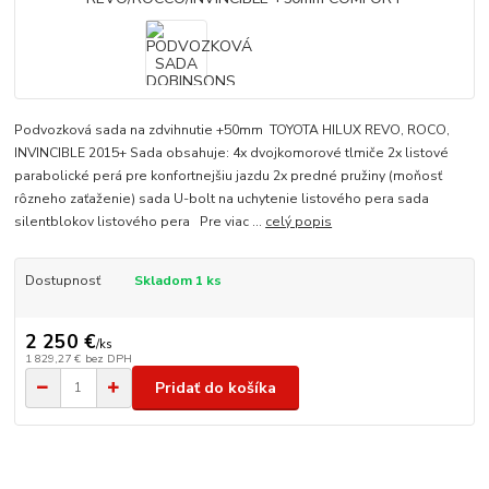
Podvozková sada na zdvihnutie +50mm TOYOTA HILUX REVO, ROCO,
INVINCIBLE 2015+ Sada obsahuje: 4x dvojkomorové tlmiče 2x listové
parabolické perá pre konfortnejšiu jazdu 2x predné pružiny (moňosť
rôzneho zaťaženie) sada U-bolt na uchytenie listového pera sada
silentblokov listového pera Pre viac ...
celý popis
Dostupnosť
Skladom 1 ks
2 250 €
/
ks
1 829,27 €
bez DPH
Pridať do košíka