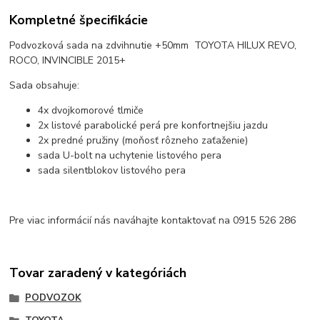
Kompletné špecifikácie
Podvozková sada na zdvihnutie +50mm TOYOTA HILUX REVO,
ROCO, INVINCIBLE 2015+
Sada obsahuje:
4x dvojkomorové tlmiče
2x listové parabolické perá pre konfortnejšiu jazdu
2x predné pružiny (moňosť rôzneho zaťaženie)
sada U-bolt na uchytenie listového pera
sada silentblokov listového pera
Pre viac informácií nás naváhajte kontaktovať na 0915 526 286
Tovar zaradený v kategóriách
PODVOZOK