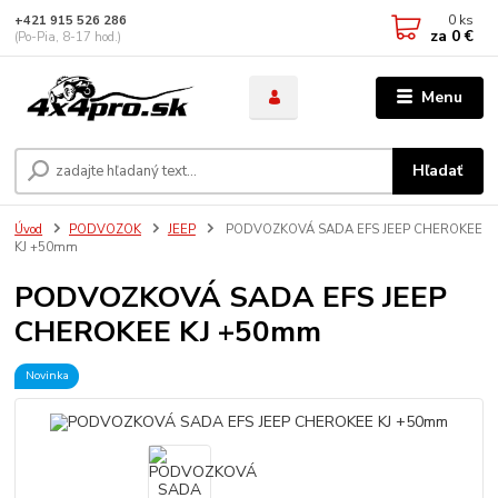
0
ks
+421 915 526 286
za
0 €
(Po-Pia, 8-17 hod.)
Menu
Hľadať
Úvod
PODVOZOK
JEEP
PODVOZKOVÁ SADA EFS JEEP CHEROKEE
KJ +50mm
PODVOZKOVÁ SADA EFS JEEP
CHEROKEE KJ +50mm
Novinka