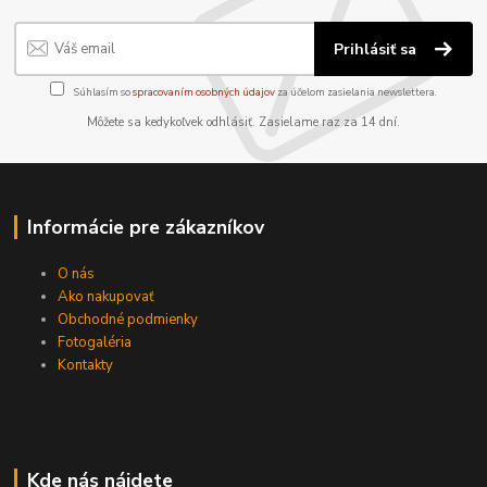
Prihlásiť sa
Súhlasím so
spracovaním osobných údajov
za účelom zasielania newslettera.
Môžete sa kedykoľvek odhlásiť. Zasielame raz za 14 dní.
Informácie pre zákazníkov
O nás
Ako nakupovať
Obchodné podmienky
Fotogaléria
Kontakty
Kde nás nájdete