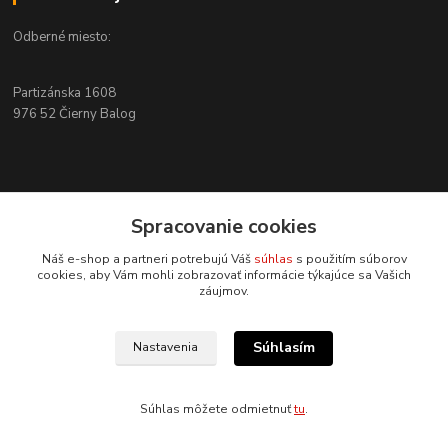
Odberné miesto:
Partizánska 1608
976 52 Čierny Balog
Kontakty
Spracovanie cookies
+421 915 526 286
Náš e-shop a partneri potrebujú Váš
súhlas
s použitím súborov
(Po-Pia, 8-17 hod.)
cookies, aby Vám mohli zobrazovať informácie týkajúce sa Vašich
záujmov.
info@4x4pro.sk
Súhlasím
Nastavenia
Súhlas môžete odmietnuť
tu
.
Vytvorené na
Eshop-rychlo.sk