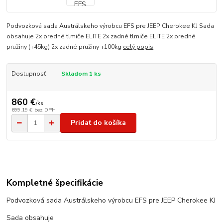
Podvozková sada Austrálskeho výrobcu EFS pre JEEP Cherokee KJ Sada
obsahuje 2x predné tlmiče ELITE 2x zadné tlmiče ELITE 2x predné
pružiny (+45kg) 2x zadné pružiny +100kg
celý popis
Dostupnosť
Skladom 1 ks
860 €
/
ks
699,19 €
bez DPH
Pridať do košíka
Kompletné špecifikácie
Podvozková sada Austrálskeho výrobcu EFS pre JEEP Cherokee KJ
Sada obsahuje