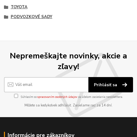
TOYOTA
PODVOZKOVÉ SADY
Nepremeškajte novinky, akcie a
zľavy!
Prihlásiť sa
Súhlasím so
spracovaním osobných údajov
za účelom zasielania newslettera.
Môžete sa kedykoľvek odhlásiť. Zasielame raz za 14 dní.
Informácie pre zákazníkov