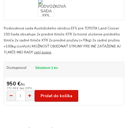
Podvozková sada Austrálskeho výrobcu EFS pre TOYOTA Land Cruiser
150 Sada obsahuje 2x predné tlmiče XTR 2x horné uloženie predného
tlmiča 2x zadné tlmiče XTR 2x predné pružiny (+70kg) 2x zadné pružiny
+100kg (confort) MOŽNOSŤ OBJEDNAŤ STRUNY PRE INÉ ZAŤAŽENIE AJ
TLMIČE INEJ RADY
celý popis
Dostupnosť
Skladom 1 ks
950 €
/
ks
772,36 €
bez DPH
Pridať do košíka