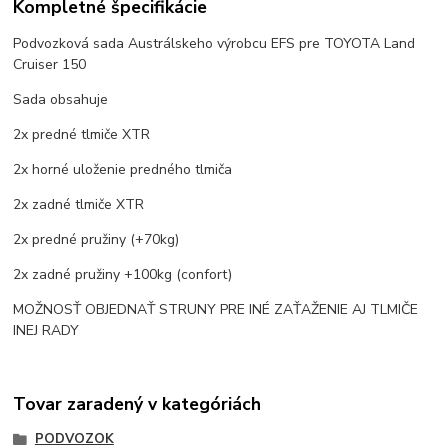
Kompletné špecifikácie
Podvozková sada Austrálskeho výrobcu EFS pre TOYOTA Land
Cruiser 150
Sada obsahuje
2x predné tlmiče XTR
2x horné uloženie predného tlmiča
2x zadné tlmiče XTR
2x predné pružiny (+70kg)
2x zadné pružiny +100kg (confort)
MOŽNOSŤ OBJEDNAŤ STRUNY PRE INÉ ZAŤAŽENIE AJ TLMIČE
INEJ RADY
Tovar zaradený v kategóriách
PODVOZOK