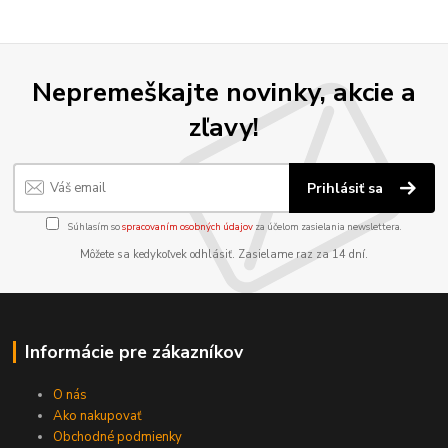
Nepremeškajte novinky, akcie a
zľavy!
Prihlásiť sa
Súhlasím so
spracovaním osobných údajov
za účelom zasielania newslettera.
Môžete sa kedykoľvek odhlásiť. Zasielame raz za 14 dní.
Informácie pre zákazníkov
O nás
Ako nakupovať
Obchodné podmienky