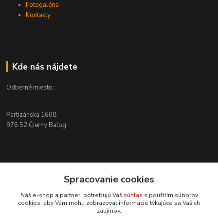
Fotogaléria
Kontakty
Kde nás nájdete
Odberné miesto:
Partizánska 1608
976 52 Čierny Balog
Kontakty
Spracovanie cookies
+421 915 526 286
Náš e-shop a partneri potrebujú Váš
súhlas
s použitím súborov
(Po-Pia, 8-17 hod.)
cookies, aby Vám mohli zobrazovať informácie týkajúce sa Vašich
záujmov.