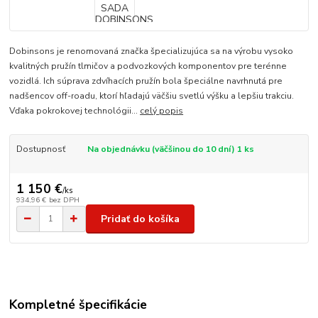
Dobinsons je renomovaná značka špecializujúca sa na výrobu vysoko
kvalitných pružín tlmičov a podvozkových komponentov pre terénne
vozidlá. Ich súprava zdvíhacích pružín bola špeciálne navrhnutá pre
nadšencov off-roadu, ktorí hľadajú väčšiu svetlú výšku a lepšiu trakciu.
Vďaka pokrokovej technológii...
celý popis
Dostupnosť
Na objednávku (väčšinou do 10 dní) 1 ks
1 150 €
/
ks
934,96 €
bez DPH
Pridať do košíka
Kompletné špecifikácie