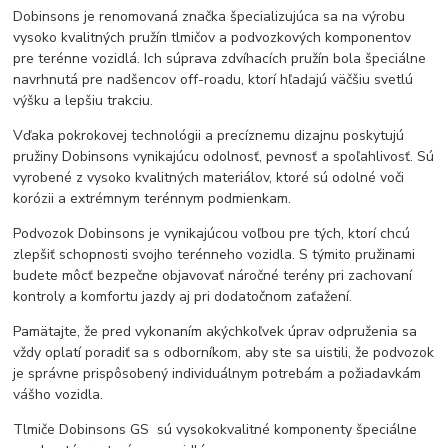
Dobinsons je renomovaná značka špecializujúca sa na výrobu
vysoko kvalitných pružín tlmičov a podvozkových komponentov
pre terénne vozidlá. Ich súprava zdvíhacích pružín bola špeciálne
navrhnutá pre nadšencov off-roadu, ktorí hľadajú väčšiu svetlú
výšku a lepšiu trakciu.
Vďaka pokrokovej technológii a precíznemu dizajnu poskytujú
pružiny Dobinsons vynikajúcu odolnosť, pevnosť a spoľahlivosť. Sú
vyrobené z vysoko kvalitných materiálov, ktoré sú odolné voči
korózii a extrémnym terénnym podmienkam.
Podvozok Dobinsons je vynikajúcou voľbou pre tých, ktorí chcú
zlepšiť schopnosti svojho terénneho vozidla. S týmito pružinami
budete môcť bezpečne objavovať náročné terény pri zachovaní
kontroly a komfortu jazdy aj pri dodatočnom zaťažení.
Pamätajte, že pred vykonaním akýchkoľvek úprav odpruženia sa
vždy oplatí poradiť sa s odborníkom, aby ste sa uistili, že podvozok
je správne prispôsobený individuálnym potrebám a požiadavkám
vášho vozidla.
Tlmiče Dobinsons GS sú vysokokvalitné komponenty špeciálne