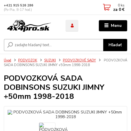
0
ks
+421 915 526 286
za
0 €
(Po-Pia, 8-17 hod.)
Menu
Hľadať
Úvod
PODVOZOK
SUZUKI
PODVOZKOVÉ SADY
PODVOZKOVÁ
SADA DOBINSONS SUZUKI JIMNY +50mm 1998-2018
PODVOZKOVÁ SADA
DOBINSONS SUZUKI JIMNY
+50mm 1998-2018