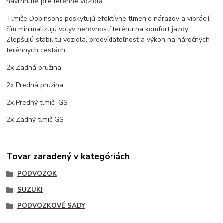
navrhnuté pre terénne vozidlá.
Tlmiče Dobinsons poskytujú efektívne tlmenie nárazov a vibrácií,
čím minimalizujú vplyv nerovností terénu na komfort jazdy.
Zlepšujú stabilitu vozidla, predvídateľnosť a výkon na náročných
terénnych cestách.
2x Zadná pružina
2x Predná pružina
2x Predný tlmič GS
2x Zadný tlmič GS
Tovar zaradený v kategóriách
PODVOZOK
SUZUKI
PODVOZKOVÉ SADY