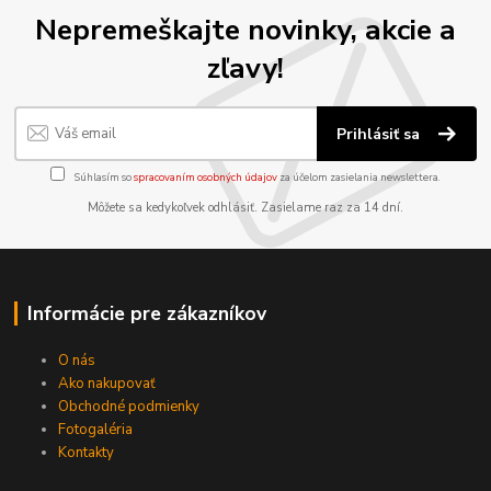
Nepremeškajte novinky, akcie a
zľavy!
Prihlásiť sa
Súhlasím so
spracovaním osobných údajov
za účelom zasielania newslettera.
Môžete sa kedykoľvek odhlásiť. Zasielame raz za 14 dní.
Informácie pre zákazníkov
O nás
Ako nakupovať
Obchodné podmienky
Fotogaléria
Kontakty