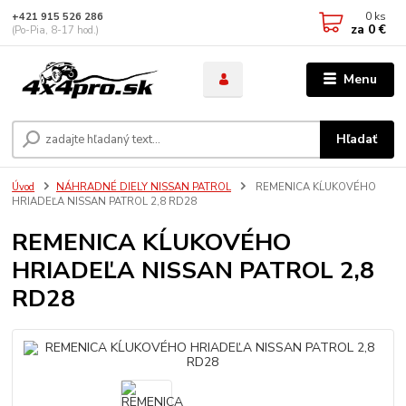
0
ks
+421 915 526 286
za
0 €
(Po-Pia, 8-17 hod.)
Menu
Hľadať
Úvod
NÁHRADNÉ DIELY NISSAN PATROL
REMENICA KĹUKOVÉHO
HRIADEĽA NISSAN PATROL 2,8 RD28
REMENICA KĹUKOVÉHO
HRIADEĽA NISSAN PATROL 2,8
RD28