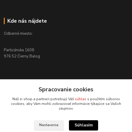
Kde nás nájdete
Odberné miesto:
Partizánska 1608
976 52 Čierny Balog
Kontakty
Spracovanie cookies
+421 915 526 286
Náš e-shop a partneri potrebujú Váš
súhlas
s použitím súborov
(Po-Pia, 8-17 hod.)
cookies, aby Vám mohli zobrazovať informácie týkajúce sa Vašich
záujmov.
info@4x4pro.sk
Súhlasím
Nastavenia