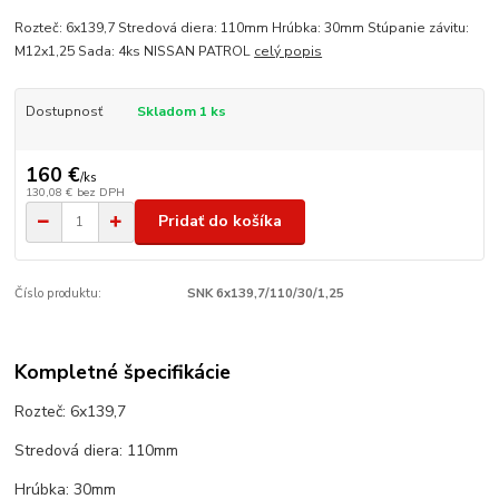
Rozteč: 6x139,7 Stredová diera: 110mm Hrúbka: 30mm Stúpanie závitu:
M12x1,25 Sada: 4ks NISSAN PATROL
celý popis
Dostupnosť
Skladom 1 ks
160 €
/
ks
130,08 €
bez DPH
Pridať do košíka
Číslo produktu:
SNK 6x139,7/110/30/1,25
Kompletné špecifikácie
Rozteč: 6x139,7
Stredová diera: 110mm
Hrúbka: 30mm