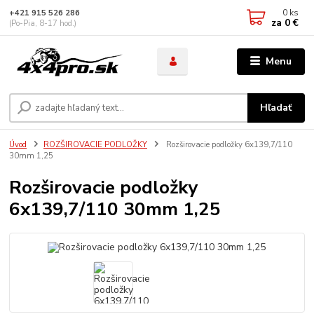
0
ks
+421 915 526 286
za
0 €
(Po-Pia, 8-17 hod.)
Menu
Hľadať
Úvod
ROZŠIROVACIE PODLOŽKY
Rozširovacie podložky 6x139,7/110
30mm 1,25
Rozširovacie podložky
6x139,7/110 30mm 1,25