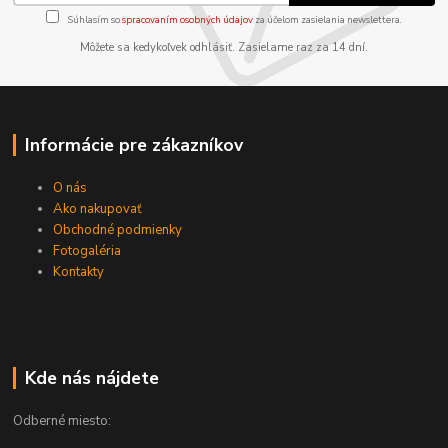
Súhlasím so
spracovaním osobných údajov
za účelom zasielania newslettera.
Môžete sa kedykoľvek odhlásiť. Zasielame raz za 14 dní.
Informácie pre zákazníkov
O nás
Ako nakupovať
Obchodné podmienky
Fotogaléria
Kontakty
Kde nás nájdete
Odberné miesto: