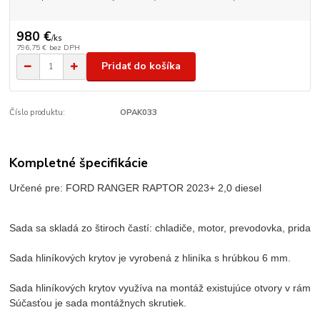
980 €
/
ks
796,75 €
bez DPH
Pridať do košíka
Číslo produktu:
OPAK033
Kompletné špecifikácie
Určené pre: FORD RANGER RAPTOR 2023+ 2,0 diesel
Sada sa skladá zo štiroch častí: chladiče, motor, prevodovka, prid
Sada hliníkových krytov je vyrobená z hliníka s hrúbkou 6 mm.

Sada hliníkových krytov využíva na montáž existujúce otvory v ráme v
Súčasťou je sada montážnych skrutiek.