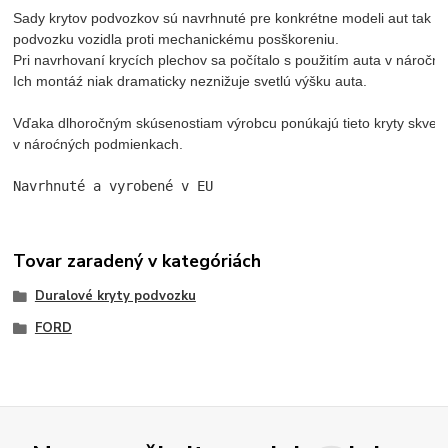
Sady krytov podvozkov sú navrhnuté pre konkrétne modeli aut tak ab
podvozku vozidla proti mechanickému posškoreniu.
Pri navrhovaní krycích plechov sa počítalo s použitím auta v náročn
Ich montáź niak dramaticky neznižuje svetlú výšku auta. 
Vďaka dlhoročným skúsenostiam výrobcu ponúkajú tieto kryty skvelé r
Navrhnuté a vyrobené v EU
Tovar zaradený v kategóriách
Duralové kryty podvozku
FORD