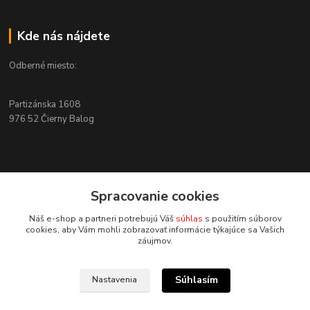
Kde nás nájdete
Odberné miesto:
Partizánska 1608
976 52 Čierny Balog
Kontakty
Spracovanie cookies
+421 915 526 286
Náš e-shop a partneri potrebujú Váš
súhlas
s použitím súborov
(Po-Pia, 8-17 hod.)
cookies, aby Vám mohli zobrazovať informácie týkajúce sa Vašich
záujmov.
info@4x4pro.sk
Súhlasím
Nastavenia