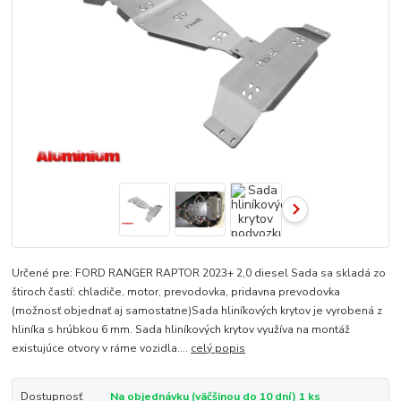
Určené pre: FORD RANGER RAPTOR 2023+ 2,0 diesel Sada sa skladá zo
štiroch častí: chladiče, motor, prevodovka, pridavna prevodovka
(možnosť objednať aj samostatne)Sada hliníkových krytov je vyrobená z
hliníka s hrúbkou 6 mm. Sada hliníkových krytov využíva na montáž
existujúce otvory v ráme vozidla....
celý popis
Dostupnosť
Na objednávku (väčšinou do 10 dní) 1 ks