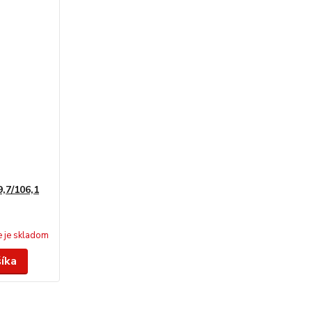
,7/106,1
e je skladom
šíka