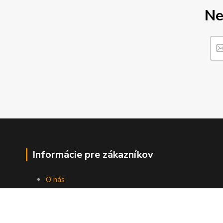
Ne
Informácie pre zákazníkov
O nás
Ako nakupovať
Obchodné podmienky
Fotogaléria