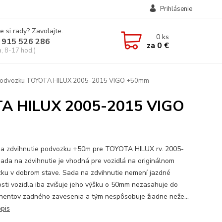
Prihlásenie
e si rady? Zavolajte.
0
ks
 915 526 286
za
0 €
a, 8-17 hod.)
e podvozku TOYOTA HILUX 2005-2015 VIGO +50mm
OTA HILUX 2005-2015 VIGO
a zdvihnutie podvozku +50m pre TOYOTA HILUX rv. 2005-
ada na zdvihnutie je vhodná pre vozidlá na originálnom
ku v dobrom stave. Sada na zdvihnutie nemení jazdné
osti vozidla iba zvišuje jeho výšku o 50mm nezasahuje do
entov zadného zavesenia a tým nespôsobuje žiadne neže...
opis