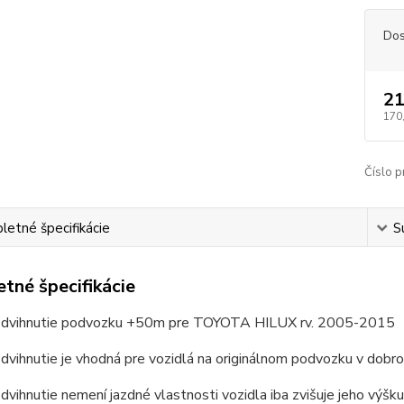
Dos
21
170
Číslo p
etné špecifikácie
S
tné špecifikácie
zdvihnutie podvozku +50m pre TOYOTA HILUX rv. 2005-2015
dvihnutie je vhodná pre vozidlá na originálnom podvozku v dobr
zdvihnutie nemení jazdné vlastnosti vozidla iba zvišuje jeho v