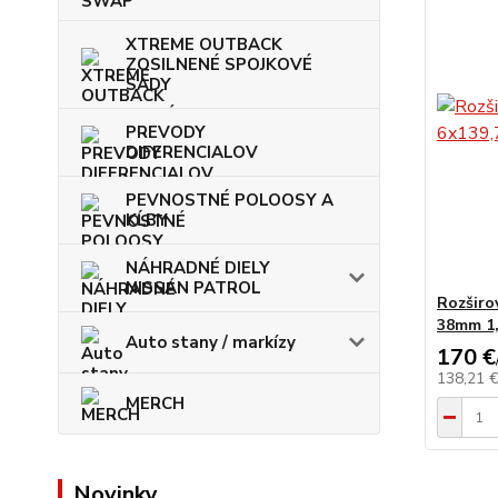
XTREME OUTBACK
ZOSILNENÉ SPOJKOVÉ
SADY
PREVODY
DIFERENCIALOV
PEVNOSTNÉ POLOOSY A
KĹBY
NÁHRADNÉ DIELY
NISSAN PATROL
Rozširo
38mm 1
Auto stany / markízy
170 €
138,21 
MERCH
Novinky