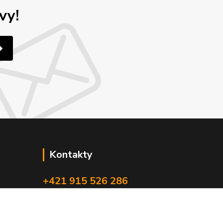
vy!
Kontakty
+421 915 526 286
(Po-Pia, 8-17 hod.)
info@4x4pro.sk