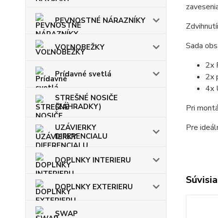
zaveseni
PEVNOSTNÉ NÁRAZNÍKY
Zdvihnutí
Sada obs
VOĽNOBEŽKY
2x 
Prídavné svetlá
2x 
4x 
STREŠNÉ NOSIČE
(ZÁHRADKY)
Pri montá
Pre ideál
UZÁVIERKY
DIFERENCIALU
DOPLNKY INTERIERU
Súvisia
DOPLNKY EXTERIERU
SWAP