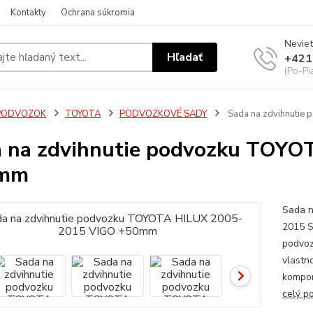
Kontakty
Ochrana súkromia
Neviet
Hľadať
+421
(Po-Pi
PODVOZOK
TOYOTA
PODVOZKOVÉ SADY
Sada na zdvihnuti
 na zdvihnutie podvozku TOY
mm
Sada n
2015 S
podvoz
vlastn
kompon
celý p