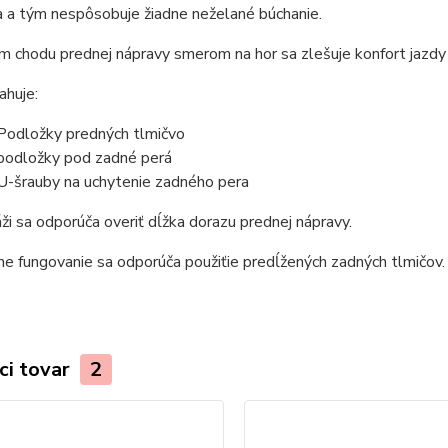
a a tým nespôsobuje žiadne neželané búchanie.
m chodu prednej nápravy smerom na hor sa zlešuje konfort jazdy 
ahuje:
Podložky predných tlmičvo
podložky pod zadné perá
U-šrauby na uchytenie zadného pera
ži sa odporúča overiť dĺžka dorazu prednej nápravy.
ne fungovanie sa odporúča použiťie predĺžených zadných tlmičov. 
ci tovar
2