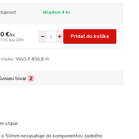
tupnosť
skladom 4 ks
0 €
/
ks
Pridať do košíka
,73 €
bez DPH
roduktu:
VIGO-F-B3/LB-H
úvisiaci tovar
2
om stave.
ýšku o 50mm nezasahuje do komponentov zadného