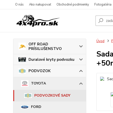
O nás
Ako nakupovať
Obchodné podmienky
Fotogaléria
Úvod
OFF ROAD
PRÍSlLUŠENSTVO
Sada
Duralové kryty podvozku
+50
PODVOZOK
TOYOTA
PODVOZKOVÉ SADY
FORD