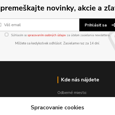
premeškajte novinky, akcie a zľa
Prihlásiť sa
Súhlasím so
spracovaním osobných údajov
za účelom zasielania newslettera.
Môžete sa kedykoľvek odhlásiť. Zasielame raz za 14 dní.
Kde nás nájdete
Odberné miesto:
Spracovanie cookies
Partizánska 1608