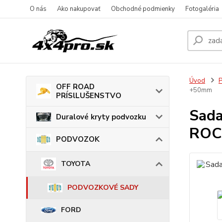
O nás
Ako nakupovať
Obchodné podmienky
Fotogaléria
Úvod
OFF ROAD
+50mm
PRÍSlLUŠENSTVO
Sada
Duralové kryty podvozku
ROC
PODVOZOK
TOYOTA
PODVOZKOVÉ SADY
FORD