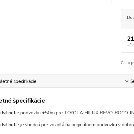
Dos
21
170
Číslo p
etné špecifikácie
S
tné špecifikácie
zdvihnutie podvozku +50m pre TOYOTA HILUX REVO, ROCO, 
dvihnutie je vhodná pre vozidlá na originálnom podvozku v dobr