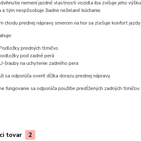
zdvihnutie nemení jazdné vlastnosti vozidla iba zvišuje jeho v
a a tým nespôsobuje žiadne neželané búchanie.
m chodu prednej nápravy smerom na hor sa zlešuje konfort jazdy 
ahuje:
Podložky predných tlmičvo
podložky pod zadné perá
U-šrauby na uchytenie zadného pera
ži sa odporúča overiť dĺžka dorazu prednej nápravy.
ne fungovanie sa odporúča použiťie predĺžených zadných tlmičov. 
ci tovar
2