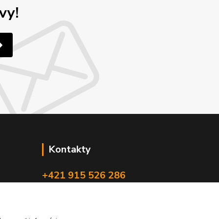
vy!
Kontakty
+421 915 526 286
(Po-Pia, 8-17 hod.)
info@4x4pro.sk