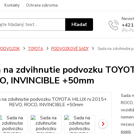
Kontakty
Ochrana súkromia
Neviet
Hľadať
+421
(Po-Pi
PODVOZOK
TOYOTA
PODVOZKOVÉ SADY
Sada na zdvihnutie
 na zdvihnutie podvozku TOYO
O, INVINCIBLE +50mm
Sada n
ROCO, 
vozidl
nemení
nezasa
popis