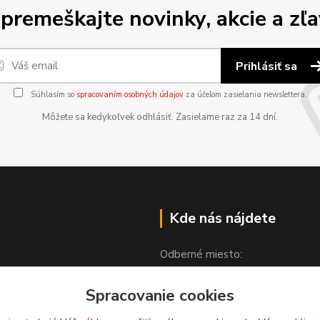
premeškajte novinky, akcie a zľa
Prihlásiť sa
Súhlasím so
spracovaním osobných údajov
za účelom zasielania newslettera.
Môžete sa kedykoľvek odhlásiť. Zasielame raz za 14 dní.
Kde nás nájdete
Odberné miesto:
Spracovanie cookies
Partizánska 1608
976 52 Čierny Balog