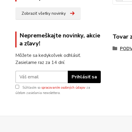
Zobraziť všetky novinky
Nepremeškajte novinky, akcie
Tovar 
a zľavy!
POD
Môžete sa kedykoľvek odhlásiť.
Zasielame raz za 14 dní.
Prihlásiť sa
Súhlasím so
spracovaním osobných údajov
za
účelom zasielania newslettera.