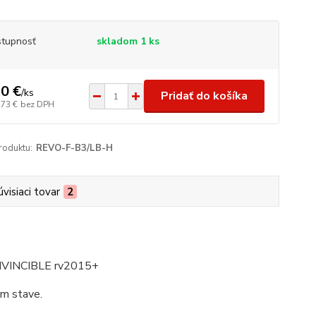
tupnosť
skladom 1 ks
0 €
/
ks
Pridať do košíka
,73 €
bez DPH
roduktu:
REVO-F-B3/LB-H
úvisiaci tovar
2
INVINCIBLE rv2015+
om stave.