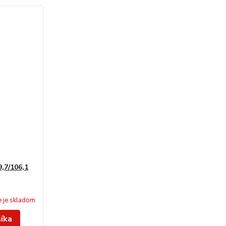
,7/106,1
e je skladom
šíka