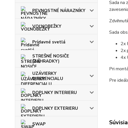
Sada na 
zaveseni
PEVNOSTNÉ NÁRAZNÍKY
Zdvihnutí
VOĽNOBEŽKY
Sada obs
Prídavné svetlá
2x 
2x 
STREŠNÉ NOSIČE
4x 
(ZÁHRADKY)
Pri montá
UZÁVIERKY
DIFERENCIALU
Pre ideál
DOPLNKY INTERIERU
DOPLNKY EXTERIERU
Súvisia
SWAP