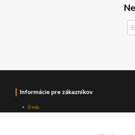
Ne
Informácie pre zákazníkov
O nás
Ako nakupovať
Obchodné podmienky
Fotogaléria