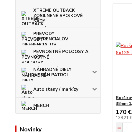
XTREME OUTBACK
ZOSILNENÉ SPOJKOVÉ
SADY
PREVODY
DIFERENCIALOV
PEVNOSTNÉ POLOOSY A
KĹBY
NÁHRADNÉ DIELY
NISSAN PATROL
Auto stany / markízy
Rozširo
38mm 1
MERCH
170 €
138,21 
Novinky