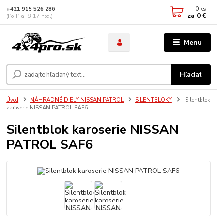
0
ks
+421 915 526 286
za
0 €
(Po-Pia, 8-17 hod.)
Menu
Hľadať
Úvod
NÁHRADNÉ DIELY NISSAN PATROL
SILENTBLOKY
Silentblok
karoserie NISSAN PATROL SAF6
Silentblok karoserie NISSAN
PATROL SAF6