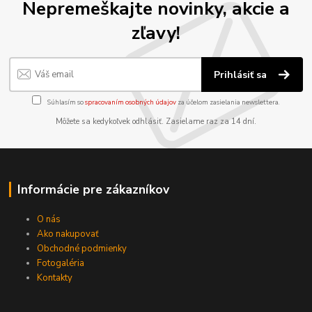
Nepremeškajte novinky, akcie a
zľavy!
Prihlásiť sa
Súhlasím so
spracovaním osobných údajov
za účelom zasielania newslettera.
Môžete sa kedykoľvek odhlásiť. Zasielame raz za 14 dní.
Informácie pre zákazníkov
O nás
Ako nakupovať
Obchodné podmienky
Fotogaléria
Kontakty