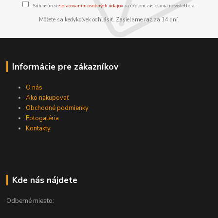
Súhlasím so
spracovaním osobných údajov
za účelom zasielania newslettera.
Môžete sa kedykoľvek odhlásiť. Zasielame raz za 14 dní.
Informácie pre zákazníkov
O nás
Ako nakupovať
Obchodné podmienky
Fotogaléria
Kontakty
Kde nás nájdete
Odberné miesto: