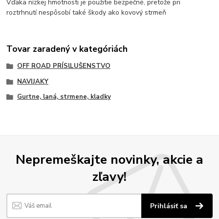
Vďaka nízkej hmotnosti je použitie bezpečné, pretože pri
roztrhnutí nespôsobí také škody ako kovový strmeň
Tovar zaradený v kategóriách
OFF ROAD PRÍSlLUŠENSTVO
NAVIJAKY
Gurtne, laná, strmene, kladky
Nepremeškajte novinky, akcie a
zľavy!
Prihlásiť sa