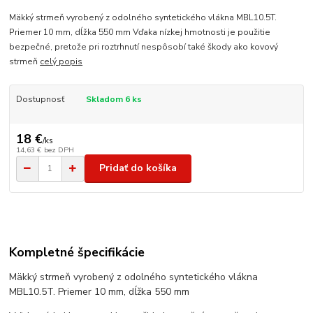
Mäkký strmeň vyrobený z odolného syntetického vlákna MBL10.5T.
Priemer 10 mm, dĺžka 550 mm Vďaka nízkej hmotnosti je použitie
bezpečné, pretože pri roztrhnutí nespôsobí také škody ako kovový
strmeň
celý popis
Dostupnosť
Skladom 6 ks
18 €
/
ks
14,63 €
bez DPH
Pridať do košíka
Kompletné špecifikácie
Mäkký strmeň vyrobený z odolného syntetického vlákna
MBL10.5T. Priemer 10 mm, dĺžka 550 mm