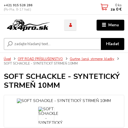
0
ks
+421 915 526 286
za
0 €
(Po-Pia, 8-17 hod.)
Menu
Hľadať
Úvod
OFF ROAD PRÍSlLUŠENSTVO
Gurtne, laná, strmene, kladky
SOFT SCHACKLE - SYNTETICKÝ STRMEŇ 10MM
SOFT SCHACKLE - SYNTETICKÝ
STRMEŇ 10MM