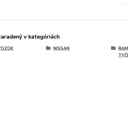
zaradený v kategóriách
VOZOK
NISSAN
RAM
TYČ