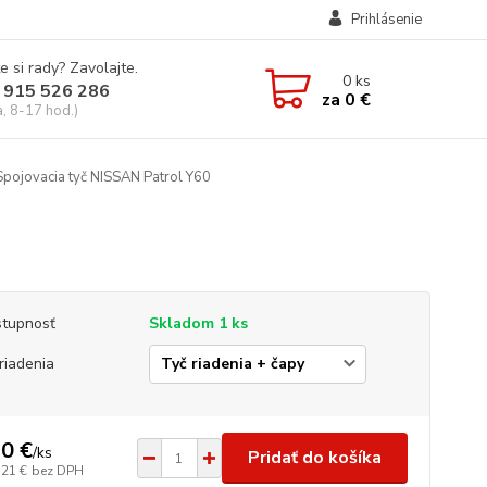
Prihlásenie
e si rady? Zavolajte.
0
ks
 915 526 286
za
0 €
a, 8-17 hod.)
pojovacia tyč NISSAN Patrol Y60
tupnosť
Skladom 1 ks
 riadenia
0 €
/
ks
Pridať do košíka
,21 €
bez DPH