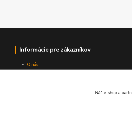
Informácie pre zákazníkov
O nás
Ako nakupovať
Obchodné podmienky
Fotogaléria
Náš e-shop a partn
Kontakty