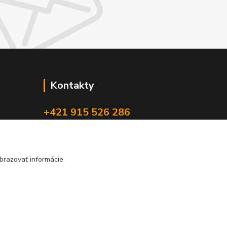
Kontakty
+421 915 526 286
(Po-Pia, 8-17 hod.)
info@4x4pro.sk
brazovať informácie