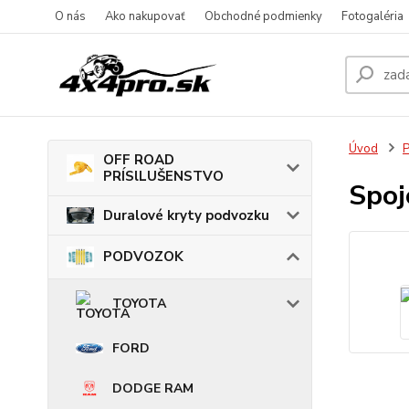
O nás
Ako nakupovať
Obchodné podmienky
Fotogaléria
Úvod
OFF ROAD
PRÍSlLUŠENSTVO
Spoj
Duralové kryty podvozku
PODVOZOK
TOYOTA
FORD
DODGE RAM