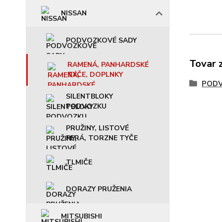
NISSAN
PODVOZKOVÉ SADY
Tovar 
RAMENÁ, PANHARDSKÉ
TYČE, DOPLNKY
POD
SILENTBLOKY
PODVOZKU
PRUŽINY, LISTOVÉ
PERÁ, TORZNE TYČE
TLMIČE
DORAZY PRUŽENIA
MITSUBISHI