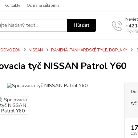
Kontakty
Ochrana súkromia
Neviet
Hľadať
+421
(Po-Pi
PODVOZOK
NISSAN
RAMENÁ, PANHARDSKÉ TYČE, DOPLNKY
S
ovacia tyč NISSAN Patrol Y60
Dos
tyč
17
138