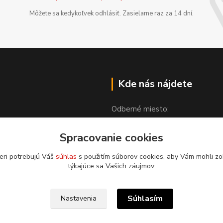
Môžete sa kedykoľvek odhlásiť. Zasielame raz za 14 dní.
Kde nás nájdete
Odberné miesto:
Spracovanie cookies
Partizánska 1608
976 52 Čierny Balog
eri potrebujú Váš
súhlas
s použitím súborov cookies, aby Vám mohli zo
týkajúce sa Vašich záujmov.
Súhlasím
Nastavenia