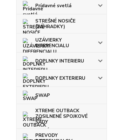
Prídavné svetlá
STREŠNÉ NOSIČE
(ZÁHRADKY)
UZÁVIERKY
DIFERENCIALU
DOPLNKY INTERIERU
DOPLNKY EXTERIERU
SWAP
XTREME OUTBACK
ZOSILNENÉ SPOJKOVÉ
SADY
PREVODY