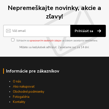
Nepremeškajte novinky, akcie a
zľavy!
Prihlásiť sa
Súhlasím so
spracovaním osobných údajov
za účelom zasielania newslettera.
Môžete sa kedykoľvek odhlásiť. Zasielame raz za 14 dní.
Informácie pre zákazníkov
O nás
Ako nakupovať
Obchodné podmienky
Fotogaléria
Kontakty