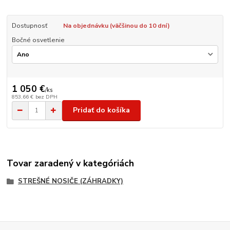
Dostupnosť
Na objednávku (väčšinou do 10 dní)
Bočné osvetlenie
1 050 €
/
ks
853,66 €
bez DPH
Pridať do košíka
Tovar zaradený v kategóriách
STREŠNÉ NOSIČE (ZÁHRADKY)