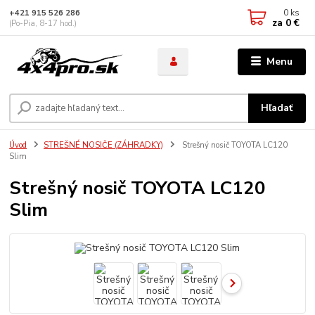
0
ks
+421 915 526 286
za
0 €
(Po-Pia, 8-17 hod.)
Menu
Hľadať
Úvod
STREŠNÉ NOSIČE (ZÁHRADKY)
Strešný nosič TOYOTA LC120
Slim
Strešný nosič TOYOTA LC120
Slim