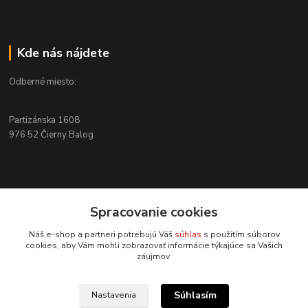
Kde nás nájdete
Odberné miesto:
Partizánska 1608
976 52 Čierny Balog
Kontakty
Spracovanie cookies
+421 915 526 286
Náš e-shop a partneri potrebujú Váš
súhlas
s použitím súborov
(Po-Pia, 8-17 hod.)
cookies, aby Vám mohli zobrazovať informácie týkajúce sa Vašich
záujmov.
info@4x4pro.sk
Súhlasím
Nastavenia