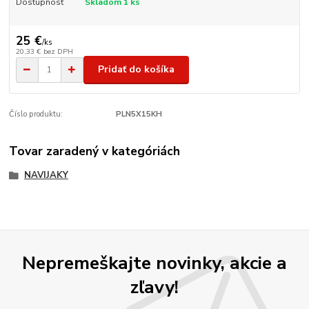
Dostupnosť
Skladom 1 ks
25 €
/
ks
20,33 €
bez DPH
Pridať do košíka
Číslo produktu:
PLN5X15KH
Tovar zaradený v kategóriách
NAVIJAKY
Nepremeškajte novinky, akcie a
zľavy!