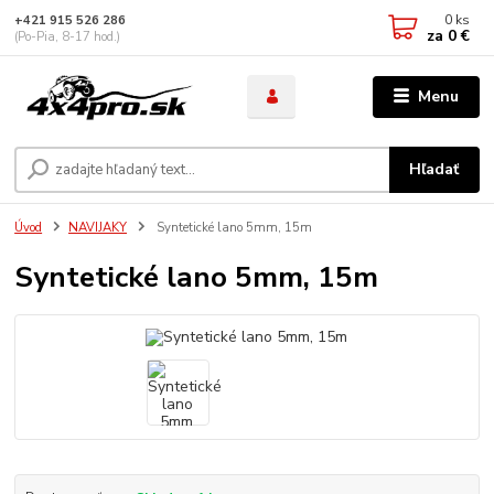
0
ks
+421 915 526 286
za
0 €
(Po-Pia, 8-17 hod.)
Menu
Hľadať
Úvod
NAVIJAKY
Syntetické lano 5mm, 15m
Syntetické lano 5mm, 15m