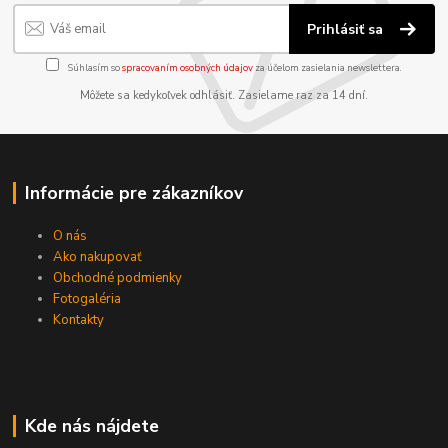
Prihlásiť sa
Súhlasím so
spracovaním osobných údajov
za účelom zasielania newslettera.
Môžete sa kedykoľvek odhlásiť. Zasielame raz za 14 dní.
Informácie pre zákazníkov
O nás
Ako nakupovať
Obchodné podmienky
Fotogaléria
Kontakty
Kde nás nájdete