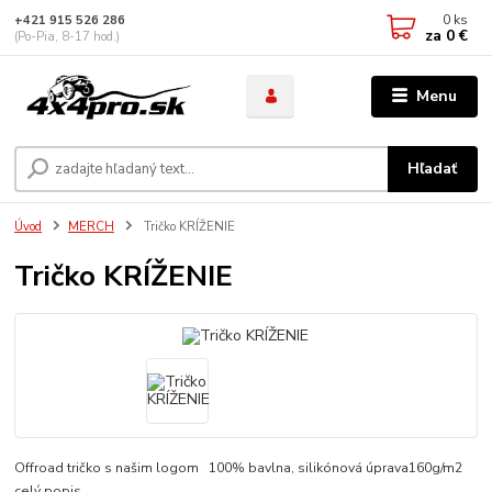
0
ks
+421 915 526 286
za
0 €
(Po-Pia, 8-17 hod.)
Menu
Hľadať
Úvod
MERCH
Tričko KRÍŽENIE
Tričko KRÍŽENIE
Offroad tričko s našim logom 100% bavlna, silikónová úprava160g/m2
celý popis