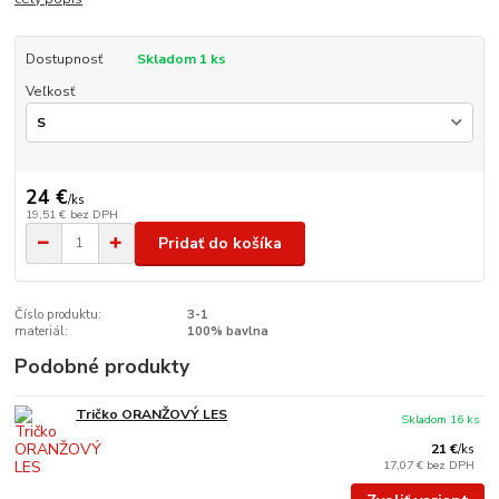
Dostupnosť
Skladom 1 ks
Veľkosť
24 €
/
ks
19,51 €
bez DPH
Pridať do košíka
Číslo produktu:
3-1
materiál:
100% bavlna
Podobné produkty
Tričko ORANŽOVÝ LES
Skladom 16 ks
21 €
/
ks
17,07 €
bez DPH