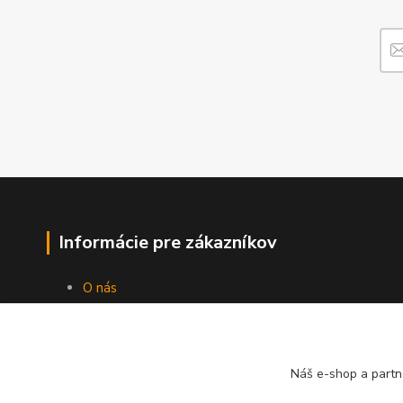
Informácie pre zákazníkov
O nás
Ako nakupovať
Obchodné podmienky
Fotogaléria
Kontakty
Náš e-shop a partn