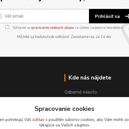
Prihlásiť sa
Súhlasím so
spracovaním osobných údajov
za účelom zasielania newslettera.
Môžete sa kedykoľvek odhlásiť. Zasielame raz za 14 dní.
Kde nás nájdete
Odberné miesto:
Spracovanie cookies
Partizánska 1608
976 52 Čierny Balog
eri potrebujú Váš
súhlas
s použitím súborov cookies, aby Vám mohli zo
týkajúce sa Vašich záujmov.