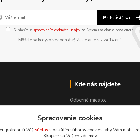
Prihlásiť sa
Súhlasím so
spracovaním osobných údajov
za účelom zasielania newslettera.
Môžete sa kedykoľvek odhlásiť. Zasielame raz za 14 dní.
Kde nás nájdete
Odberné miesto:
Spracovanie cookies
Partizánska 1608
976 52 Čierny Balog
eri potrebujú Váš
súhlas
s použitím súborov cookies, aby Vám mohli zo
týkajúce sa Vašich záujmov.