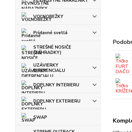
PEVNOSTNÉ NÁRAZNÍKY
VOĽNOBEŽKY
Prídavné svetlá
Podobn
STREŠNÉ NOSIČE
(ZÁHRADKY)
UZÁVIERKY
DIFERENCIALU
DOPLNKY INTERIERU
DOPLNKY EXTERIERU
SWAP
Komple
XTREME OUTBACK