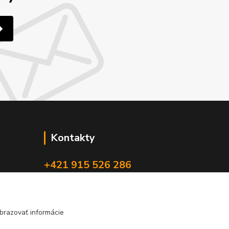
Kontakty
+421 915 526 286
(Po-Pia, 8-17 hod.)
info@4x4pro.sk
brazovať informácie