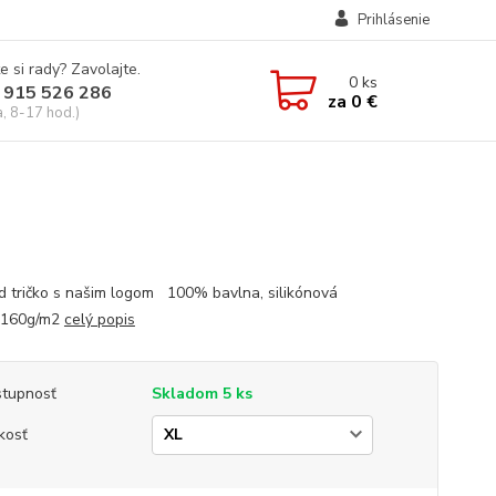
Prihlásenie
e si rady? Zavolajte.
0
ks
 915 526 286
za
0 €
a, 8-17 hod.)
d tričko s našim logom 100% bavlna, silikónová
a160g/m2
celý popis
tupnosť
Skladom 5 ks
kosť