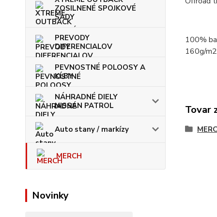
Offroad t
ZOSILNENÉ SPOJKOVÉ
SADY
PREVODY
100% bav
DIFERENCIALOV
160g/m2
PEVNOSTNÉ POLOOSY A
KĹBY
NÁHRADNÉ DIELY
NISSAN PATROL
Tovar 
Auto stany / markízy
MER
MERCH
Novinky