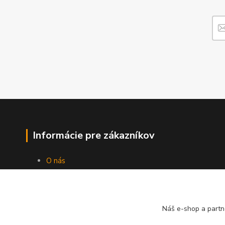
Informácie pre zákazníkov
O nás
Ako nakupovať
Obchodné podmienky
Fotogaléria
Kontakty
Náš e-shop a partn