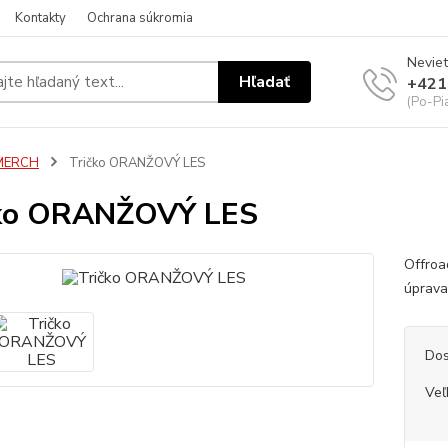
Kontakty
Ochrana súkromia
Neviet
Hľadať
+421
(Po-Pi
MERCH
Tričko ORANŽOVÝ LES
čko ORANŽOVÝ LES
Offroa
úprav
Dos
Veľ