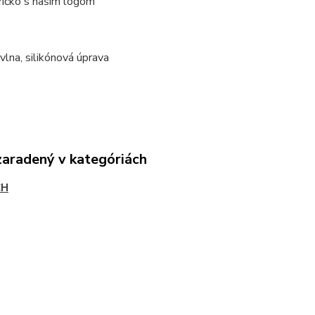
ričko s našim logom
lna, silikónová úprava
zaradený v kategóriách
CH