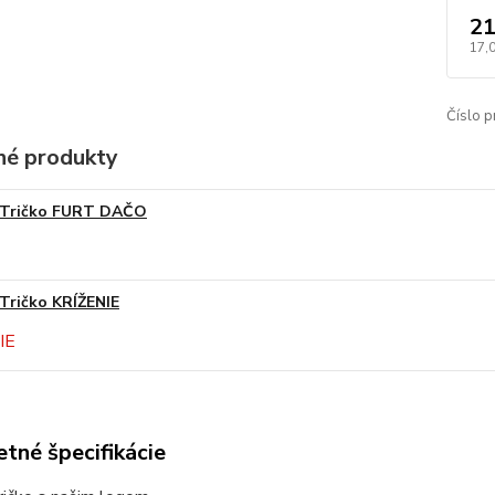
21
17,
Číslo p
é produkty
Tričko FURT DAČO
Tričko KRÍŽENIE
tné špecifikácie