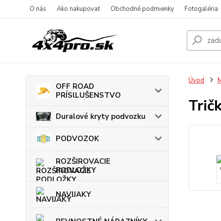
O nás
Ako nakupovať
Obchodné podmienky
Fotogaléria
Úvod
OFF ROAD
PRÍSlLUŠENSTVO
Tri
Duralové kryty podvozku
PODVOZOK
ROZŠIROVACIE
PODLOŽKY
NAVIJAKY