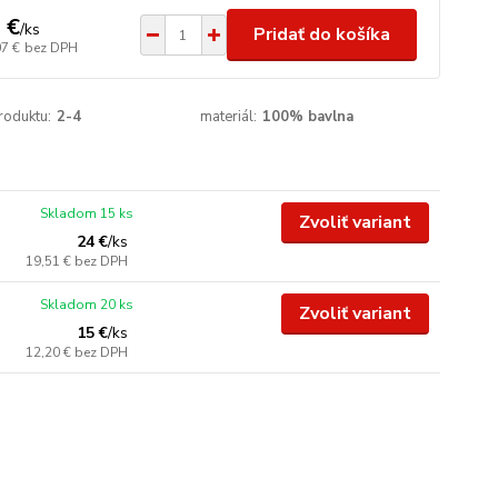
 €
/
ks
Pridať do košíka
07 €
bez DPH
roduktu:
2-4
materiál:
100% bavlna
Skladom 15 ks
Zvoliť variant
24 €
/
ks
19,51 €
bez DPH
Skladom 20 ks
Zvoliť variant
15 €
/
ks
12,20 €
bez DPH