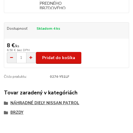
Dostupnosť
Skladom 4 ks
8 €
/
ks
6,50 €
bez DPH
Pridať do košíka
Číslo produktu:
0274-Y51LF
Tovar zaradený v kategóriách
NÁHRADNÉ DIELY NISSAN PATROL
BRZDY