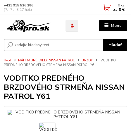
0
ks
+421 915 526 286
za
0 €
(Po-Pia, 8-17 hod.)
Menu
Hľadať
Úvod
NÁHRADNÉ DIELY NISSAN PATROL
BRZDY
VODITKO
PREDNÉHO BRZDOVÉHO STRMEŇA NISSAN PATROL Y61
VODITKO PREDNÉHO
BRZDOVÉHO STRMEŇA NISSAN
PATROL Y61