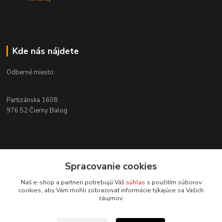
Kde nás nájdete
Odberné miesto:
Partizánska 1608
976 52 Čierny Balog
Kontakty
Spracovanie cookies
+421 915 526 286
Náš e-shop a partneri potrebujú Váš
súhlas
s použitím súborov
(Po-Pia, 8-17 hod.)
cookies, aby Vám mohli zobrazovať informácie týkajúce sa Vašich
záujmov.
info@4x4pro.sk