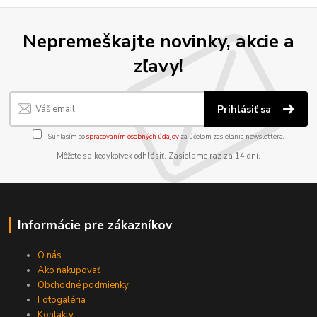
Nepremeškajte novinky, akcie a
zľavy!
Prihlásiť sa
Súhlasím so
spracovaním osobných údajov
za účelom zasielania newslettera.
Môžete sa kedykoľvek odhlásiť. Zasielame raz za 14 dní.
Informácie pre zákazníkov
O nás
Ako nakupovať
Obchodné podmienky
Fotogaléria
Kontakty